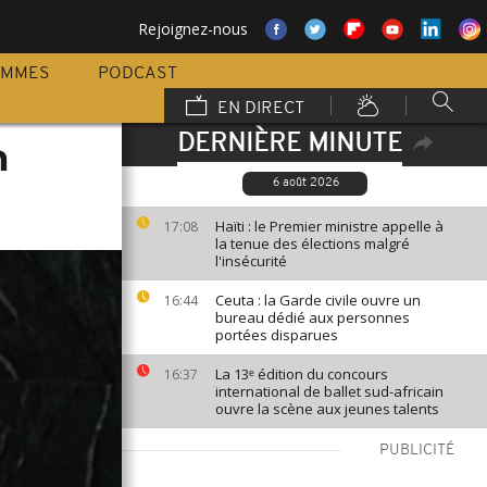
Rejoignez-nous
AMMES
PODCAST
EN DIRECT
DERNIÈRE MINUTE
n
6 août 2026
Haïti : le Premier ministre appelle à
17:08
la tenue des élections malgré
l'insécurité
Ceuta : la Garde civile ouvre un
16:44
bureau dédié aux personnes
portées disparues
La 13ᵉ édition du concours
16:37
international de ballet sud-africain
ouvre la scène aux jeunes talents
PUBLICITÉ