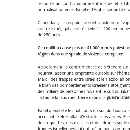
résoudre un conflit maritime entre Israël et le Lib
normalisation entre Israël et l'Arabie saoudite ét
Cependant, ces espoirs se sont rapidement évap
contre Israël, qui a coûté la vie à 1 200 personne
de 250 autres.
Ce conflit a causé plus de 41 000 morts palestini
région dans une spirale de violence complexe.
Actuellement, le conflit menace de s'étendre sur p
pourrait laisser une empreinte durable sur l'hérit
Mardi, des frappes entre Israël et le Hezbollah o
le bilan des bombardements israéliens atteignant
des milliers de personnes fuyaient le sud du Liba
l'attaque la plus meurtrière depuis la
guerre Israë
Israël a exhorté les habitants du sud du Liban à 
accusant le Hezbollah d'y stocker des armes. En 
des roquettes, des missiles et des drones sur le n
frappes israéliennes qui ont tué un haut comman