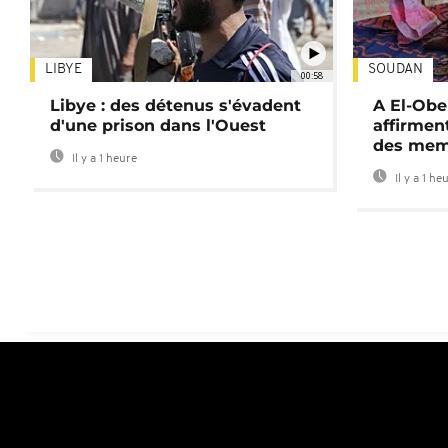
LIBYE
SOUDAN
00:58
Libye : des détenus s'évadent
A El-Obe
d'une prison dans l'Ouest
affirment
des mem
Il y a 1 heure
Il y a 1 he