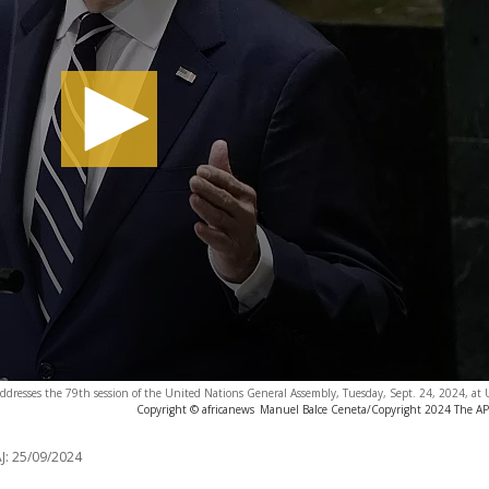
addresses the 79th session of the United Nations General Assembly, Tuesday, Sept. 24, 2024, a
Copyright © africanews
Manuel Balce Ceneta/Copyright 2024 The AP. 
J:
25/09/2024