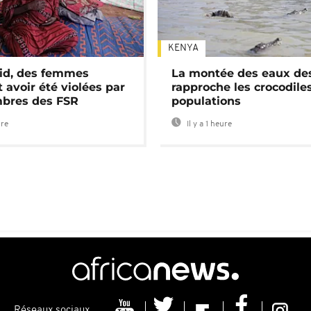
KENYA
id, des femmes
La montée des eaux des
 avoir été violées par
rapproche les crocodile
bres des FSR
populations
ure
Il y a 1 heure
Réseaux sociaux