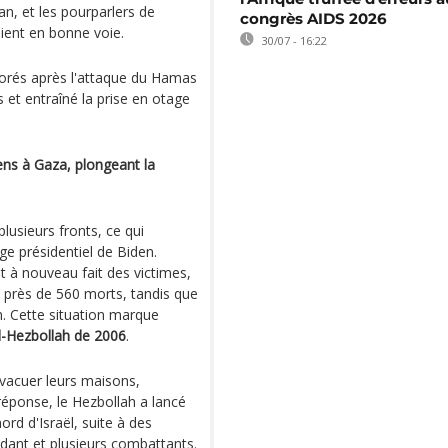
an, et les pourparlers de
congrès AIDS 2026
aient en bonne voie.
30/07 - 16:22
orés après l'attaque du Hamas
s et entraîné la prise en otage
ens à Gaza, plongeant la
lusieurs fronts, ce qui
age présidentiel de Biden.
nt à nouveau fait des victimes,
 près de 560 morts, tandis que
n. Cette situation marque
l-Hezbollah de 2006
.
évacuer leurs maisons,
réponse, le Hezbollah a lancé
ord d'Israël, suite à des
dant et plusieurs combattants.