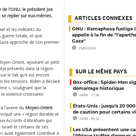
 de l'ONU, le président Joe
s se replier sur eux-mêmes.
ARTICLES CONNEXES
ONU : Ramaphosa fustige Is
ël et les militants du
appelle à la fin de "l'aparth
guerre totale, et que
Gaza"
à Gaza approche de son premier
25/09/2024
oyen-Orient, ajoutant un petit
jà présents dans la région.
SUR LE MÊME PAYS
ur le fait qu'il est encore
r les tensions. Biden a déclaré
Box-office : Spider-Man si
onne », soulignant que la
démarrage historique
 la violence croissante.
04/08 - 17:58
États-Unis : jusqu'à 20 000
 à l'avenir du
Moyen-Orient
.
de caution pour certains v
évoqué une « région durable et
03/08 - 09:52
e aux Accords d'Abraham qui
Israël et certains de ses
Les USA présentent une ca
on avait également contribué à
l'Afrique truffée d'erreurs a