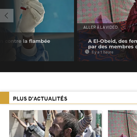
ALLER À LA VIDEO
n contre la flambée
A El-Obeid, des fe
par des membres 
Il y a 1 heure
PLUS D'ACTUALITÉS