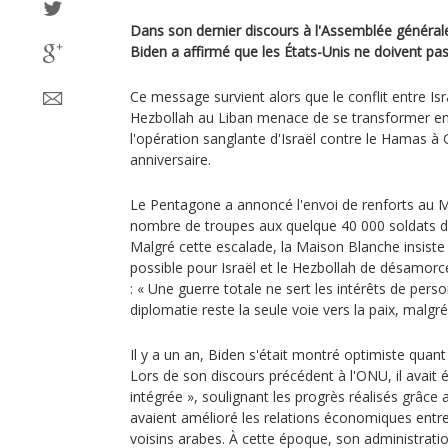
Dans son dernier discours à l'Assemblée générale
Biden a affirmé que les États-Unis ne doivent pa
Ce message survient alors que le conflit entre Isra
Hezbollah au Liban menace de se transformer en 
l'opération sanglante d'Israël contre le Hamas 
anniversaire.
Le Pentagone a annoncé l'envoi de renforts au M
nombre de troupes aux quelque 40 000 soldats dé
Malgré cette escalade, la Maison Blanche insiste s
possible pour Israël et le Hezbollah de désamorce
: « Une guerre totale ne sert les intérêts de pers
diplomatie reste la seule voie vers la paix, malgré
Il y a un an, Biden s'était montré optimiste quant
Lors de son discours précédent à l'ONU, il avait 
intégrée », soulignant les progrès réalisés grâc
avaient amélioré les relations économiques entre 
voisins arabes. À cette époque, son administrati