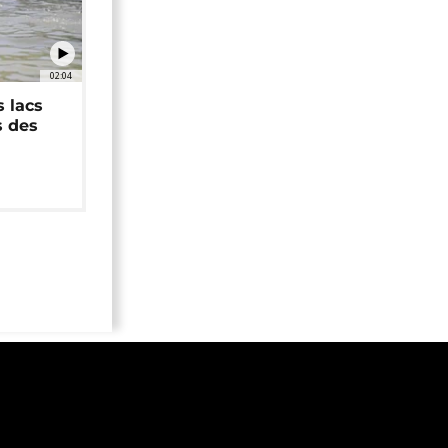
02:04
 lacs
s des