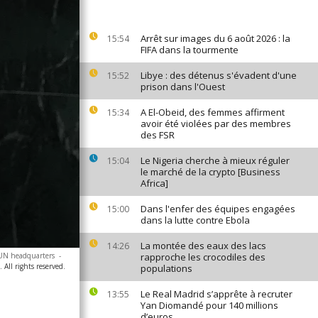
Arrêt sur images du 6 août 2026 : la
15:54
FIFA dans la tourmente
Libye : des détenus s'évadent d'une
15:52
prison dans l'Ouest
A El-Obeid, des femmes affirment
15:34
avoir été violées par des membres
des FSR
Le Nigeria cherche à mieux réguler
15:04
le marché de la crypto [Business
Africa]
Dans l'enfer des équipes engagées
15:00
dans la lutte contre Ebola
La montée des eaux des lacs
14:26
t UN headquarters
-
rapproche les crocodiles des
All rights reserved.
populations
Le Real Madrid s’apprête à recruter
13:55
Yan Diomandé pour 140 millions
d’euros