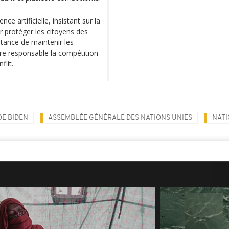
ce artificielle, insistant sur la
 protéger les citoyens des
rtance de maintenir les
re responsable la compétition
flit.
OE BIDEN
ASSEMBLÉE GÉNÉRALE DES NATIONS UNIES
NATI