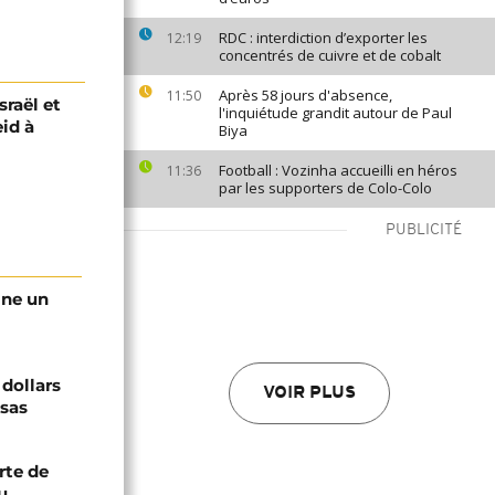
RDC : interdiction d’exporter les
12:19
concentrés de cuivre et de cobalt
Après 58 jours d'absence,
11:50
raël et
l'inquiétude grandit autour de Paul
eid à
Biya
Football : Vozinha accueilli en héros
11:36
par les supporters de Colo-Colo
PUBLICITÉ
gne un
 dollars
VOIR PLUS
isas
rte de
u