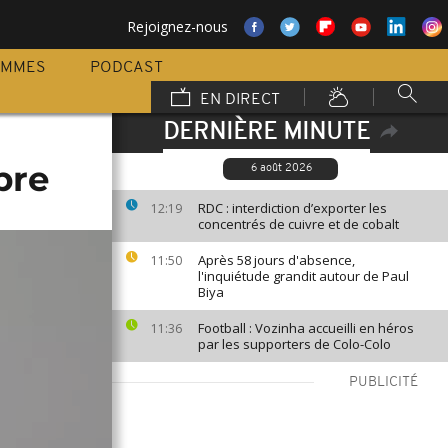
Rejoignez-nous
AMMES
PODCAST
EN DIRECT
DERNIÈRE MINUTE
bre
6 août 2026
RDC : interdiction d’exporter les
12:19
concentrés de cuivre et de cobalt
Après 58 jours d'absence,
11:50
l'inquiétude grandit autour de Paul
Biya
Football : Vozinha accueilli en héros
11:36
par les supporters de Colo-Colo
PUBLICITÉ