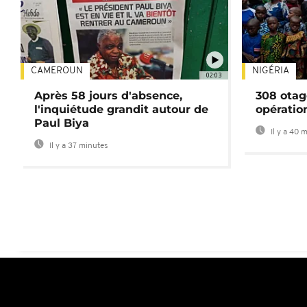
CAMEROUN
NIGÉRIA
02:03
Après 58 jours d'absence,
308 otag
l'inquiétude grandit autour de
opératio
Paul Biya
Il y a 40 
Il y a 37 minutes