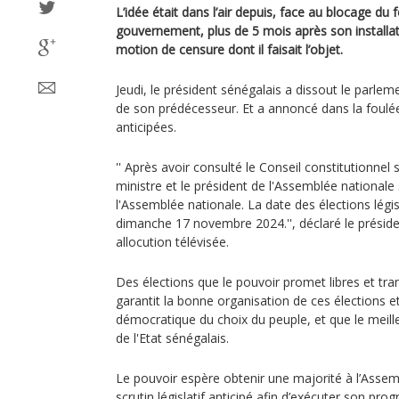
L’idée était dans l’air depuis, face au blocage d
gouvernement, plus de 5 mois après son installat
motion de censure dont il faisait l’objet.
Jeudi, le président sénégalais a dissout le parle
de son prédécesseur. Et a annoncé dans la foulée 
anticipées.
'' Après avoir consulté le Conseil constitutionnel
ministre et le président de l'Assemblée nationale 
l'Assemblée nationale. La date des élections législ
dimanche 17 novembre 2024.'', déclaré le présid
allocution télévisée.
Des élections que le pouvoir promet libres et tra
garantit la bonne organisation de ces élections et 
démocratique du choix du peuple, et que le meilleu
de l'Etat sénégalais.
Le pouvoir espère obtenir une majorité à l’Assem
scrutin législatif anticipé afin d’exécuter son pr