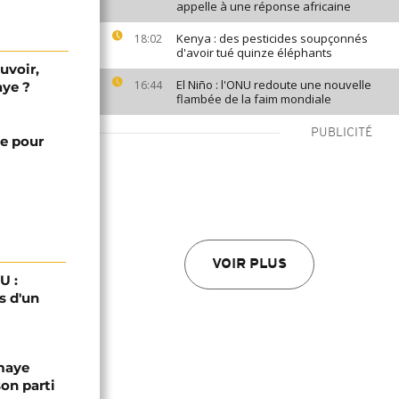
appelle à une réponse africaine
Kenya : des pesticides soupçonnés
18:02
d'avoir tué quinze éléphants
uvoir,
El Niño : l'ONU redoute une nouvelle
16:44
aye ?
flambée de la faim mondiale
PUBLICITÉ
te pour
VOIR PLUS
U :
s d'un
omaye
son parti