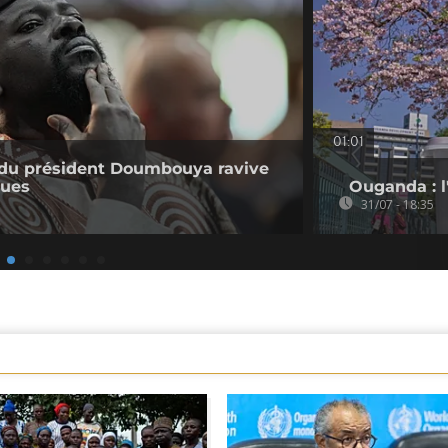
01:01
e du président Doumbouya ravive
ques
Ouganda : l'
31/07 - 18:35