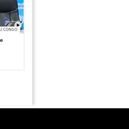
DU CONGO
01:02
de