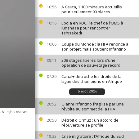
À Ceuta, 1 100 mineurs accueillis
10:56
pour seulement 90 places
Ebola en RDC : le chef de l'OMS à
10:16
Kinshasa pour rencontrer
Tshisekedi
Coupe du Monde : la FIFA renonce à
10:06
son projet, mais soutient Infantino
308 otages libérés lors d’une
08:11
opération de sauvetage record
Canal+ décroche les droits de la
07:20
Ligue des champions en Afrique
5 août 2026
Gianni Infantino fragilisé par une
20:52
révolte au sommet de la FIFA
All rights reserved.
Détroit d'Ormuz : un accord de
20:50
réouverture se profile
Crise migratoire : l’Afrique du Sud
18:33