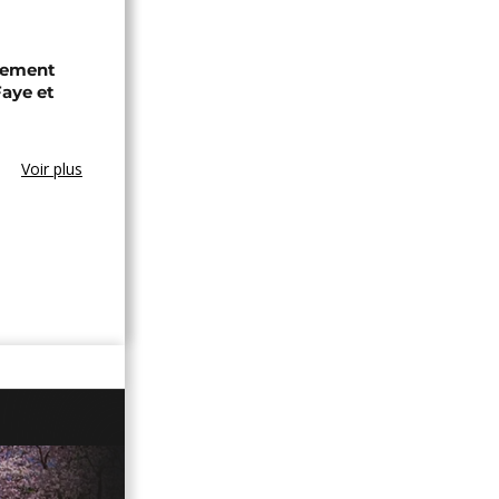
chement
aye et
Voir plus