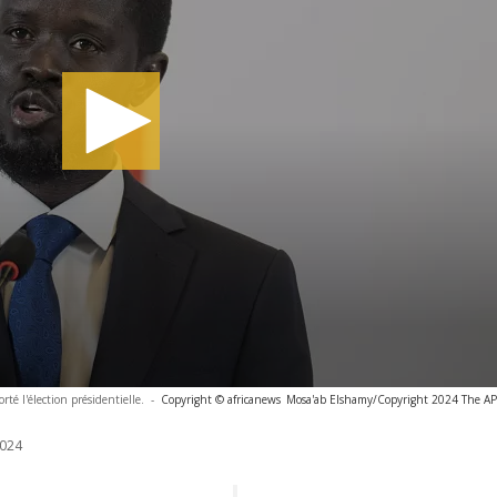
té l'élection présidentielle.
-
Copyright © africanews
Mosa'ab Elshamy/Copyright 2024 The AP. 
024