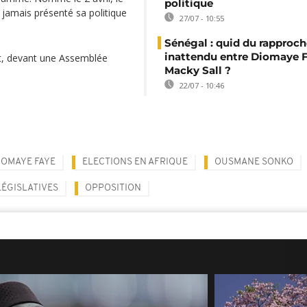
politique
jamais présenté sa politique
27/07 - 10:55
Sénégal : quid du rappro
inattendu entre Diomaye F
rt, devant une Assemblée
Macky Sall ?
22/07 - 10:46
IOMAYE FAYE
ELECTIONS EN AFRIQUE
OUSMANE SONKO
LÉGISLATIVES
OPPOSITION