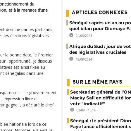
u fonctionnement du
ion, et à la menace d’une
ARTICLES CONNEXES
Sénégal : après un an au po
quel bilan pour Diomaye F
ment dominé par les partisans
des élections législatives
24/03/2025
Afrique du Sud : jour de vo
des législatives cruciales
 sur la bonne date, le Premier
13/08/2024
sur l'opportunité, je dissous
atives est ainsi fixée au
ent sénégalais dans une
SUR LE MÊME PAYS
Secrétariat général de l'ON
nsparentes. '' le gouvernement
Macky Sall en difficulté lor
l'expression libre et
vote "indicatif"
r gagne.'', a déclaré le chef
03/08 - 15:14
Sénégal : le président Di
blée nationale lors de ce
Faye lance officiellement 
ogramme. Nommé le 2 avril, le