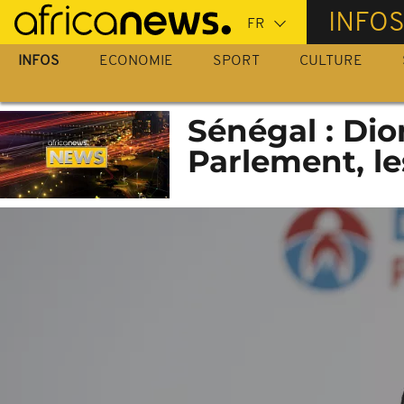
Passer
INFO
au
contenu
INFOS
ECONOMIE
SPORT
CULTURE
principal
Sénégal : Dio
Parlement, le