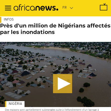
Passer
au
contenu
principal
INFOS
Près d'un million de Nigérians affectés
par les inondations
NIGÉRIA
Des maisons sont partiellement submergées suite à l'effondrement d'un barrage à