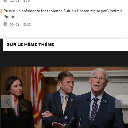
22/06 - 11:35
Russie : la présidente tanzanienne Suluhu Hassan reçue par Vladimir
Poutine
09/06 - 15:07
SUR LE MÊME THÈME