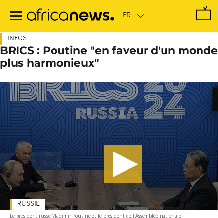
Passer
au
contenu
principal
INFOS
BRICS : Poutine "en faveur d'un monde
plus harmonieux"
RUSSIE
Le président russe Vladimir Poutine et le président de l'Assemblée nationale