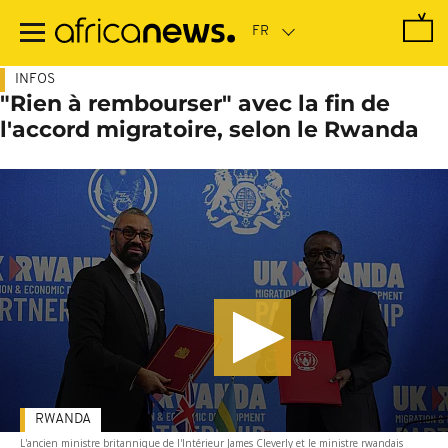
Passer
au
contenu
principal
INFOS
"Rien à rembourser" avec la fin de
l'accord migratoire, selon le Rwanda
RWANDA
L'ancien ministre britannique de l'Intérieur James Cleverly et le ministre rwandais