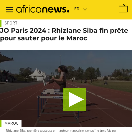
Passer
au
contenu
principal
SPORT
JO Paris 2024 : Rhizlane Siba fin prête
pour sauter pour le Maroc
MAROC
Rhizlane Siba, première sauteuse en hauteur marocaine, s'entraîne trois fois par