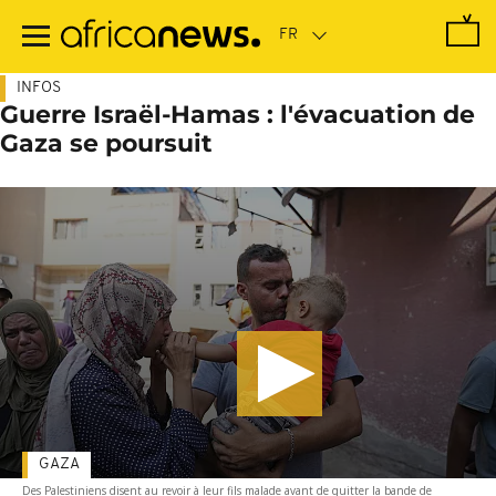
Passer
au
contenu
principal
INFOS
Guerre Israël-Hamas : l'évacuation de
Gaza se poursuit
GAZA
Des Palestiniens disent au revoir à leur fils malade avant de quitter la bande de