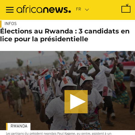
Passer
au
contenu
principal
INFOS
Élections au Rwanda : 3 candidats en
lice pour la présidentielle
RWANDA
Les partisans du président rwandais Paul Kagame, au centre, assistent à un