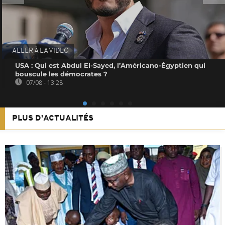
ALLER À LA VIDEO
USA : Qui est Abdul El-Sayed, l’Américano-Égyptien qui
bouscule les démocrates ?
07/08 - 13:28
PLUS D'ACTUALITÉS