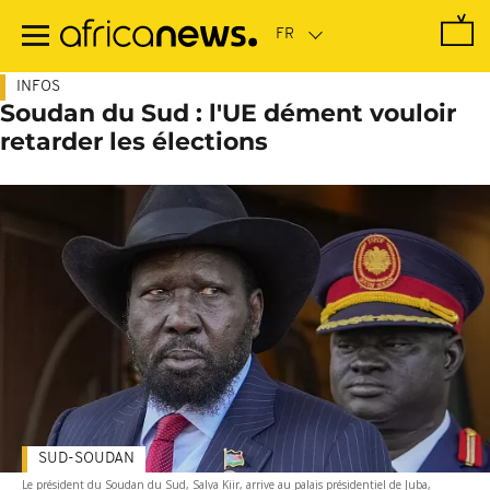
Passer
au
contenu
principal
INFOS
Soudan du Sud : l'UE dément vouloir
retarder les élections
SUD-SOUDAN
Le président du Soudan du Sud, Salva Kiir, arrive au palais présidentiel de Juba,