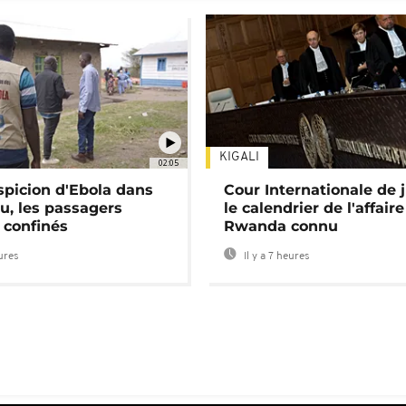
KIGALI
02:05
spicion d'Ebola dans
Cour Internationale de j
u, les passagers
le calendrier de l'affair
 confinés
Rwanda connu
eures
Il y a 7 heures