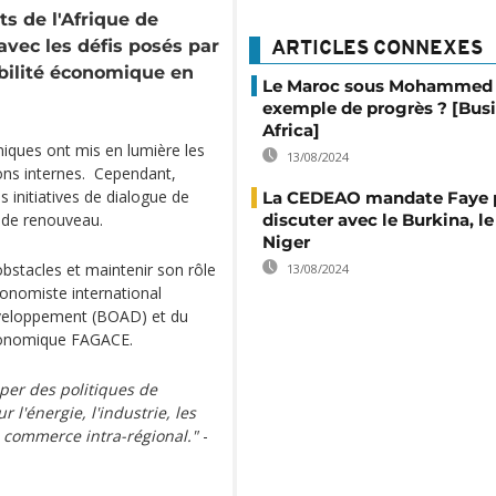
 de l'Afrique de
avec les défis posés par
ARTICLES CONNEXES
tabilité économique en
Le Maroc sous Mohammed 
exemple de progrès ? [Bus
Africa]
iques ont mis en lumière les
13/08/2024
ions internes. Cependant,
s initiatives de dialogue de
La CEDEAO mandate Faye 
discuter avec le Burkina, le
s de renouveau.
Niger
bstacles et maintenir son rôle
13/08/2024
conomiste international
éveloppement (BOAD) et du
Économique FAGACE.
per des politiques de
 l'énergie, l'industrie, les
 commerce intra-régional."
-