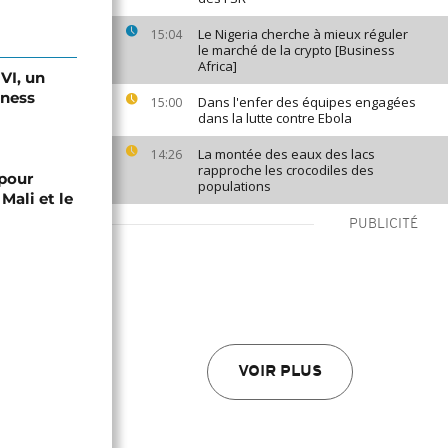
Le Nigeria cherche à mieux réguler
15:04
le marché de la crypto [Business
Africa]
VI, un
iness
Dans l'enfer des équipes engagées
15:00
dans la lutte contre Ebola
La montée des eaux des lacs
14:26
rapproche les crocodiles des
pour
populations
 Mali et le
PUBLICITÉ
VOIR PLUS