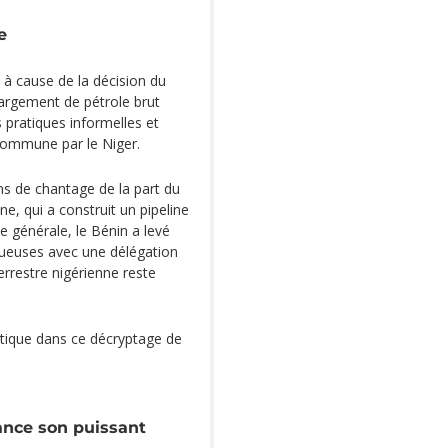
e
e à cause de la décision du
hargement de pétrole brut
 pratiques informelles et
 commune par le Niger.
ns de chantage de la part du
ne, qui a construit un pipeline
se générale, le Bénin a levé
tueuses avec une délégation
terrestre nigérienne reste
atique dans ce décryptage de
ance son puissant