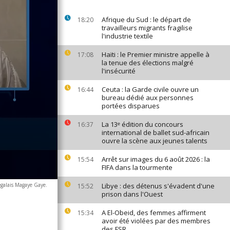
Afrique du Sud : le départ de
18:20
travailleurs migrants fragilise
l'industrie textile
Haïti : le Premier ministre appelle à
17:08
la tenue des élections malgré
l'insécurité
Ceuta : la Garde civile ouvre un
16:44
bureau dédié aux personnes
portées disparues
La 13ᵉ édition du concours
16:37
international de ballet sud-africain
ouvre la scène aux jeunes talents
Arrêt sur images du 6 août 2026 : la
15:54
FIFA dans la tourmente
égalais Magaye Gaye.
Libye : des détenus s'évadent d'une
15:52
prison dans l'Ouest
A El-Obeid, des femmes affirment
15:34
avoir été violées par des membres
des FSR