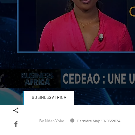
BUSINESS AFRICA
Volume
90%
Dernière MAJ:
13/08/2024
By Ndea Yoka