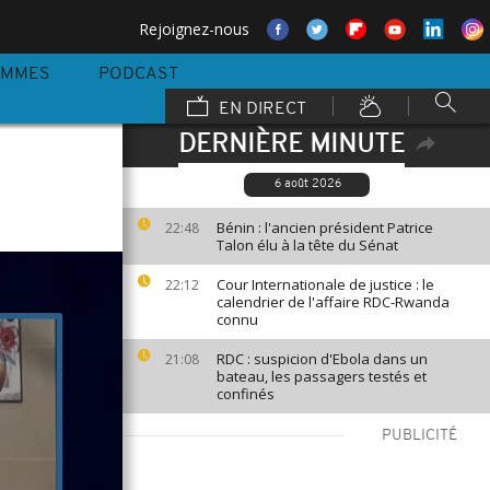
Rejoignez-nous
AMMES
PODCAST
EN DIRECT
DERNIÈRE MINUTE
6 août 2026
Bénin : l'ancien président Patrice
22:48
Talon élu à la tête du Sénat
Cour Internationale de justice : le
22:12
calendrier de l'affaire RDC-Rwanda
connu
RDC : suspicion d'Ebola dans un
21:08
bateau, les passagers testés et
confinés
PUBLICITÉ