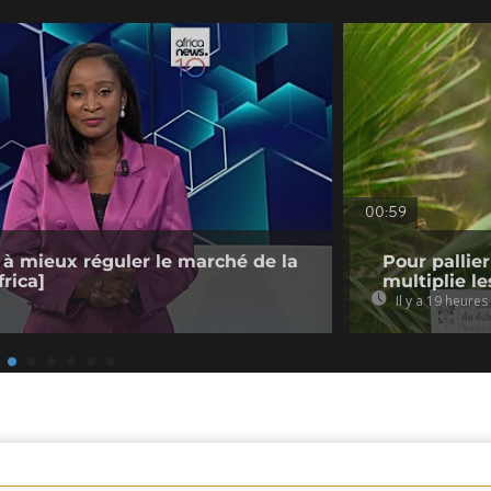
00:59
 à mieux réguler le marché de la
Pour pallie
rica]
multiplie le
Il y a 19 heures