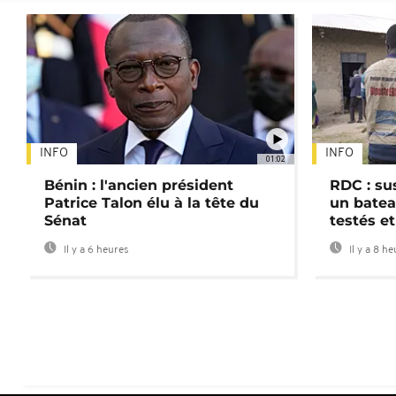
INFO
INFO
01:02
Bénin : l'ancien président
RDC : su
Patrice Talon élu à la tête du
un batea
Sénat
testés et
Il y a 6 heures
Il y a 8 h