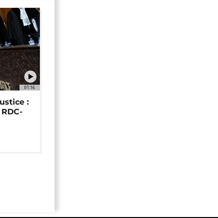
01:16
ustice :
e RDC-