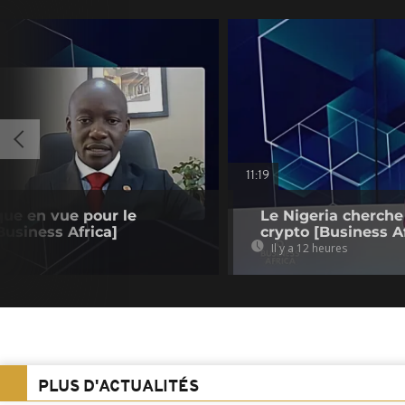
11:19
que en vue pour le
Le Nigeria cherche
usiness Africa]
crypto [Business Af
Il y a 12 heures
PLUS D'ACTUALITÉS