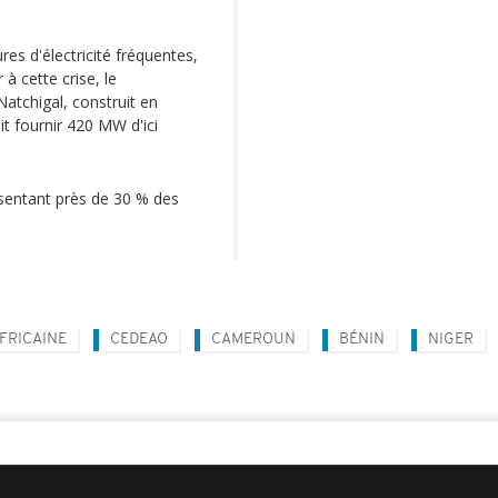
es d'électricité fréquentes,
à cette crise, le
atchigal, construit en
it fournir 420 MW d'ici
sentant près de 30 % des
FRICAINE
CEDEAO
CAMEROUN
BÉNIN
NIGER