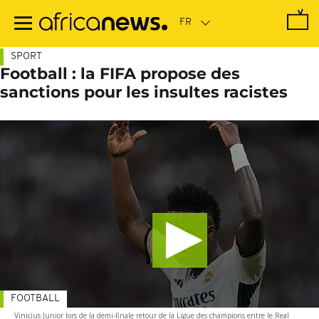
Passer
au
contenu
principal
SPORT
Football : la FIFA propose des
sanctions pour les insultes racistes
FOOTBALL
Vinicius Junior lors de la demi-finale retour de la Ligue des champions entre le Real