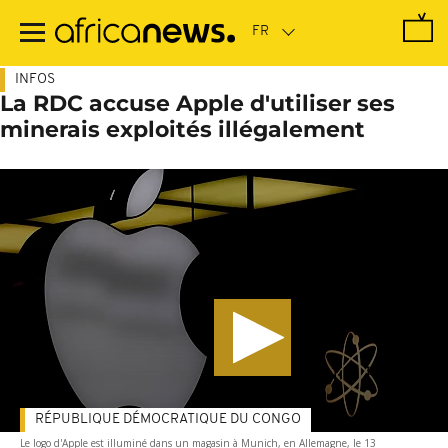
Passer
au
contenu
principal
INFOS
La RDC accuse Apple d'utiliser ses
minerais exploités illégalement
RÉPUBLIQUE DÉMOCRATIQUE DU CONGO
Le logo d'Apple est illuminé dans un magasin à Munich, en Allemagne, le 13