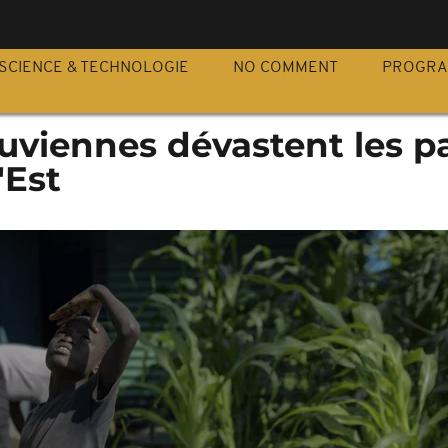
S
SCIENCE & TECHNOLOGIE
NO COMMENT
PROGR
luviennes dévastent les p
'Est