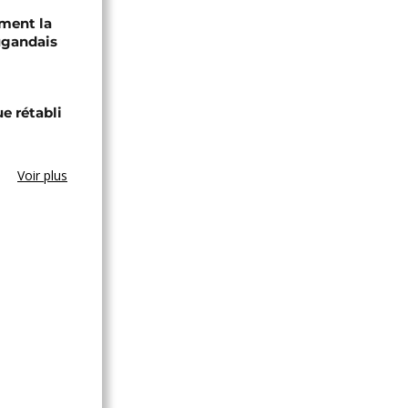
ament la
ugandais
ue rétabli
Voir plus