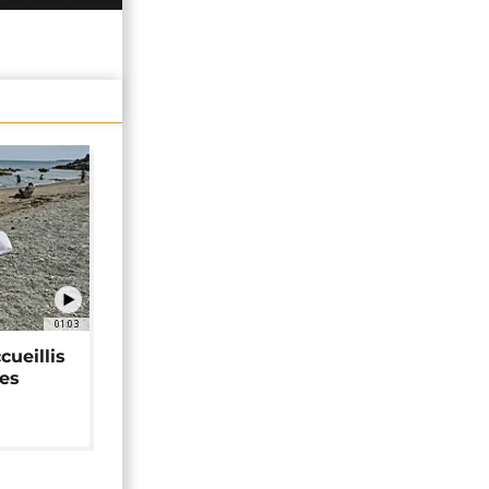
01:03
cueillis
ces