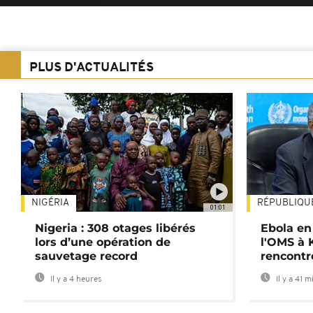
PLUS D'ACTUALITÉS
NIGÉRIA
RÉPUBLIQU
01:01
Nigeria : 308 otages libérés
Ebola en
lors d’une opération de
l'OMS à 
sauvetage record
rencontr
Il y a 4 heures
Il y a 41 m