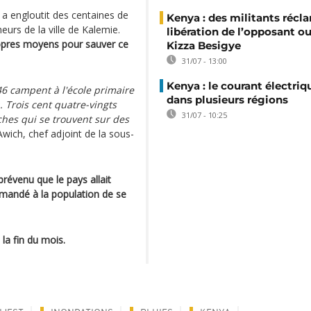
a engloutit des centaines de
Kenya : des militants récl
eurs de la ville de Kalemie.
libération de l’opposant o
ropres moyens pour sauver ce
Kizza Besigye
31/07 - 13:00
Kenya : le courant électriq
46 campent à l'école primaire
dans plusieurs régions
Trois cent quatre-vingts
31/07 - 10:25
oches qui se trouvent sur des
wich, chef adjoint de la sous-
évenu que le pays allait
demandé à la population de se
la fin du mois.