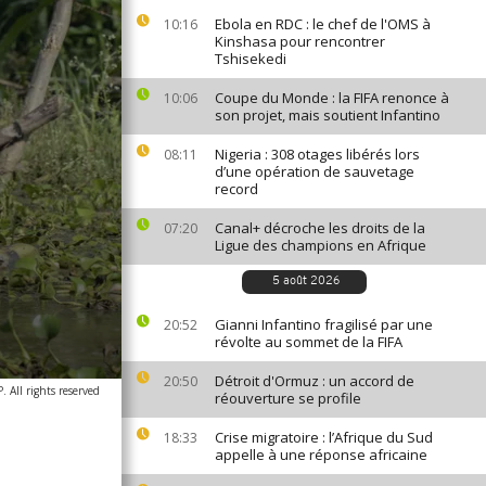
Ebola en RDC : le chef de l'OMS à
10:16
Kinshasa pour rencontrer
Tshisekedi
Coupe du Monde : la FIFA renonce à
10:06
son projet, mais soutient Infantino
Nigeria : 308 otages libérés lors
08:11
d’une opération de sauvetage
record
Canal+ décroche les droits de la
07:20
Ligue des champions en Afrique
5 août 2026
Gianni Infantino fragilisé par une
20:52
révolte au sommet de la FIFA
Détroit d'Ormuz : un accord de
20:50
 All rights reserved
réouverture se profile
Crise migratoire : l’Afrique du Sud
18:33
appelle à une réponse africaine