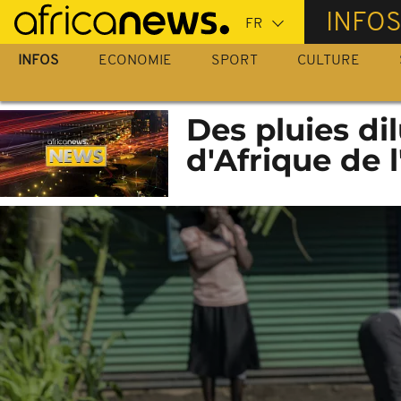
Passer
INFO
au
contenu
INFOS
ECONOMIE
SPORT
CULTURE
principal
Des pluies di
d'Afrique de l