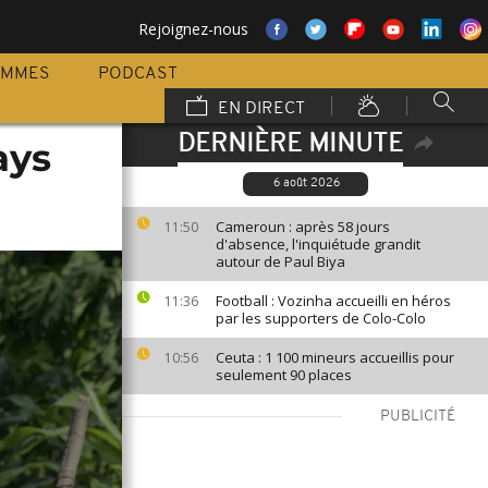
Rejoignez-nous
AMMES
PODCAST
EN DIRECT
DERNIÈRE MINUTE
ays
6 août 2026
Cameroun : après 58 jours
11:50
d'absence, l'inquiétude grandit
autour de Paul Biya
Football : Vozinha accueilli en héros
11:36
par les supporters de Colo-Colo
Ceuta : 1 100 mineurs accueillis pour
10:56
seulement 90 places
PUBLICITÉ