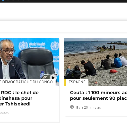
E DÉMOCRATIQUE DU CONGO
ESPAGNE
01:02
 RDC : le chef de
Ceuta : 1 100 mineurs ac
Kinshasa pour
pour seulement 90 pla
er Tshisekedi
Il y a 20 minutes
inutes