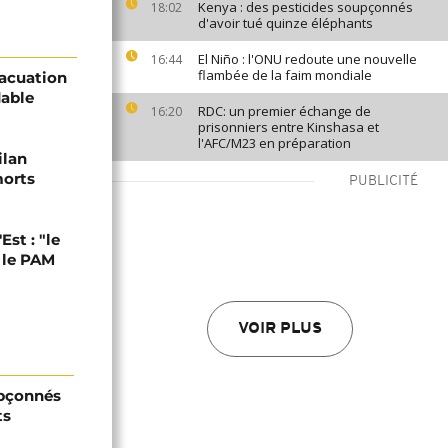
Kenya : des pesticides soupçonnés
18:02
d'avoir tué quinze éléphants
El Niño : l'ONU redoute une nouvelle
16:44
flambée de la faim mondiale
vacuation
dable
RDC: un premier échange de
16:20
prisonniers entre Kinshasa et
l'AFC/M23 en préparation
ilan
morts
PUBLICITÉ
Est : "le
t le PAM
VOIR PLUS
upçonnés
ts