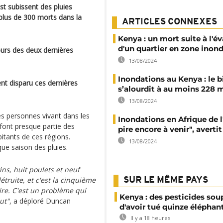
Est subissent des pluies
 plus de 300 morts dans la
ARTICLES CONNEXES
Kenya : un mort suite à l'é
d'un quartier en zone inon
ours des deux dernières
13/08/2024
Inondations au Kenya : le b
nt disparu ces dernières
s’alourdit à au moins 228 
13/08/2024
s personnes vivant dans les
Inondations en Afrique de l'
 font presque partie des
pire encore à venir", averti
tants de ces régions.
13/08/2024
ue saison des pluies.
ins, huit poulets et neuf
truite, et c'est la cinquième
SUR LE MÊME PAYS
aire. C'est un problème qui
Kenya : des pesticides so
ut"
, a déploré Duncan
d'avoir tué quinze éléphan
Il y a 18 heures