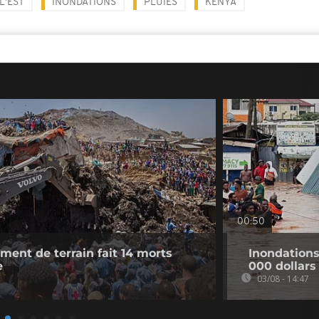
L'EST
INONDATIONS
PLUIES
KENYA
00:50
ement de terrain fait 14 morts
Inondation
e
000 dollars
03/08 - 14:47