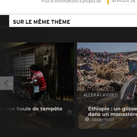
AFRIQUE DE 
Plus d'informations à propos de
SUR LE MÊME THÈME
ALLER À LA VIDEO
 par une houle de tempête
Éthiopie : un gliss
dans un monastèr
04/08 - 15:57