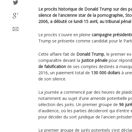
Le procès historique de Donald Trump sur des pa
silence de l'ancienne star de la pornographie, Sto
2006, a débuté ce lundi 15 avril, au tribunal pén
Le procès s'ouvre en pleine
campagne présidentie
Trump se présente comme candidat pour le Parti 
Cette affaire fait de
Donald Trump
, le premier e
comparaître devant la
justice pénale
pour répon
de falsification
de ses comptes destinés à masque
2016, un paiement total de
130 000 dollars
à une 
de son silence.
La journée a commencé par des heures de plaidoi
notamment au sujet d'une amende potentielle p
sélection des jurés. Un premier groupe de
96 jur
d'audience, où les parties décideront qui d'entre 
pour décider du sort juridique de l'ancien préside
Le premier groupe de jurés potentiels s’est décl