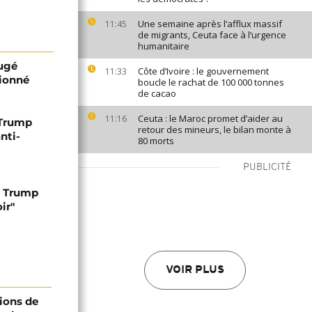
Une semaine après l’afflux massif
11:45
de migrants, Ceuta face à l’urgence
humanitaire
jugé
Côte d’Ivoire : le gouvernement
11:33
ionné
boucle le rachat de 100 000 tonnes
de cacao
Ceuta : le Maroc promet d’aider au
11:16
 Trump
retour des mineurs, le bilan monte à
nti-
80 morts
PUBLICITÉ
d Trump
ir"
VOIR PLUS
ions de