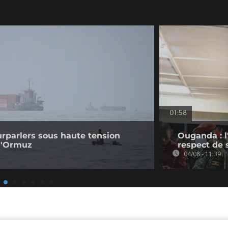
01:58
ourparlers sous haute tension
Ouganda : l
 d'Ormuz
respect de 
04/08 - 11:39