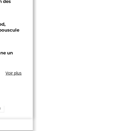
n des
ed,
bouscule
gne un
Voir plus
0