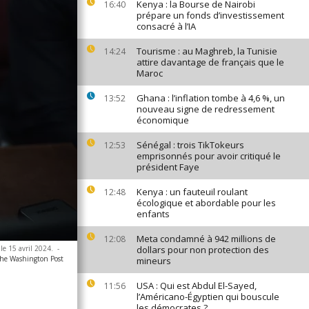
Kenya : la Bourse de Nairobi
16:40
prépare un fonds d’investissement
consacré à l’IA
Tourisme : au Maghreb, la Tunisie
14:24
attire davantage de français que le
Maroc
Ghana : l’inflation tombe à 4,6 %, un
13:52
nouveau signe de redressement
économique
Sénégal : trois TikTokeurs
12:53
emprisonnés pour avoir critiqué le
président Faye
Kenya : un fauteuil roulant
12:48
écologique et abordable pour les
enfants
Meta condamné à 942 millions de
12:08
le 15 avril 2024.
-
dollars pour non protection des
The Washington Post
mineurs
USA : Qui est Abdul El-Sayed,
11:56
l’Américano-Égyptien qui bouscule
les démocrates ?