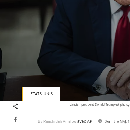
ETATS-UNIS
Volume
L'ancien président Donald Trump est photogr
90%
avec AP
Dernière MAJ:
1
By Raachidah Anrifou