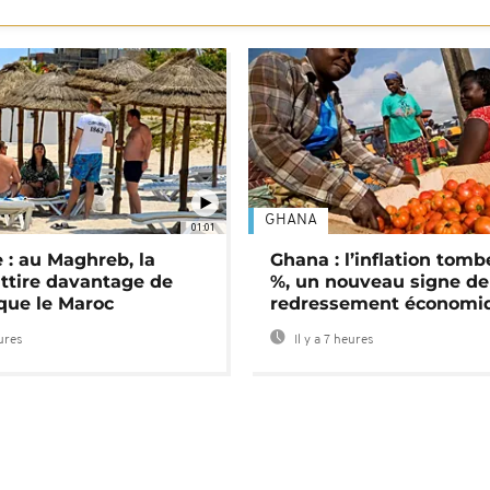
GHANA
01:01
 : au Maghreb, la
Ghana : l’inflation tomb
attire davantage de
%, un nouveau signe de
 que le Maroc
redressement économi
eures
Il y a 7 heures