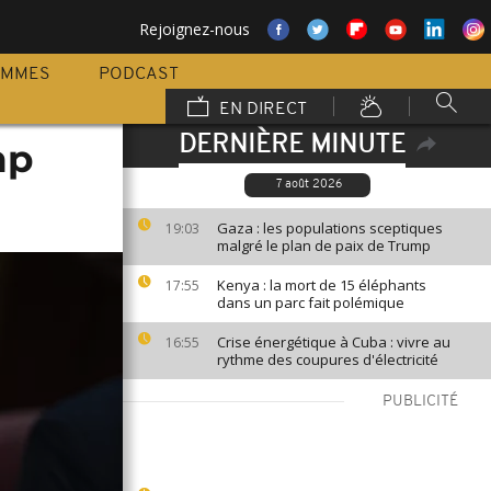
Rejoignez-nous
AMMES
PODCAST
EN DIRECT
DERNIÈRE MINUTE
mp
7 août 2026
Gaza : les populations sceptiques
19:03
malgré le plan de paix de Trump
Kenya : la mort de 15 éléphants
17:55
dans un parc fait polémique
Crise énergétique à Cuba : vivre au
16:55
rythme des coupures d'électricité
PUBLICITÉ