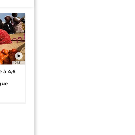
00:51
e à 4,6
que