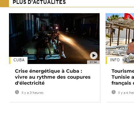
PLUS D'ACTUALITÉS
CUBA
INFO
01:54
Crise énergétique à Cuba :
Tourisme
vivre au rythme des coupures
Tunisie 
d'électricité
français
Il y a 3 heures
Il y a 6 h