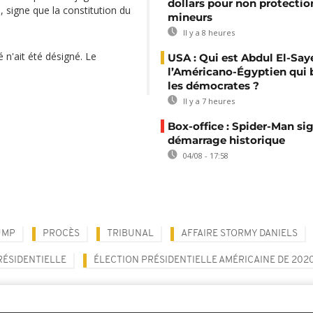
dollars pour non protectio
 signe que la constitution du
mineurs
Il y a 8 heures
 n'ait été désigné. Le
USA : Qui est Abdul El-Say
l’Américano-Égyptien qui 
les démocrates ?
Il y a 7 heures
Box-office : Spider-Man si
démarrage historique
04/08 - 17:58
UMP
PROCÈS
TRIBUNAL
AFFAIRE STORMY DANIELS
RÉSIDENTIELLE
ÉLECTION PRÉSIDENTIELLE AMÉRICAINE DE 202