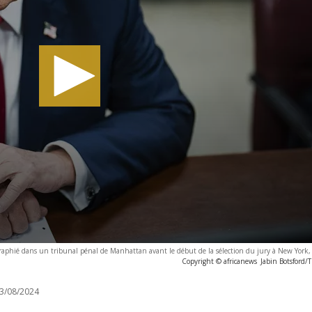
aphié dans un tribunal pénal de Manhattan avant le début de la sélection du jury à New York, 
Copyright © africanews
Jabin Botsford/
3/08/2024