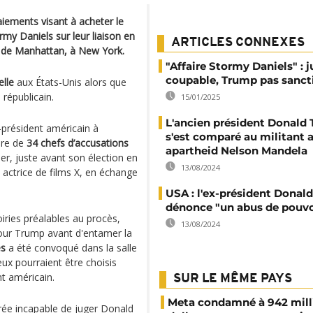
iements visant à acheter le
rmy Daniels sur leur liaison en
ARTICLES CONNEXES
al de Manhattan, à New York.
"Affaire Stormy Daniels" : 
coupable, Trump pas sanct
lle
aux États-Unis alors que
républicain.
15/01/2025
L'ancien président Donald
x-président américain à
s'est comparé au militant a
dre de
34 chefs d’accusations
apartheid Nelson Mandela
r, juste avant son élection en
13/08/2024
actrice de films X, en échange
USA : l'ex-président Donal
dénonce "un abus de pouvo
ries préalables au procès,
13/08/2024
our Trump avant d'entamer la
és
a été convoqué dans la salle
eux pourraient être choisis
nt américain.
SUR LE MÊME PAYS
Meta condamné à 942 mill
arée incapable de juger Donald