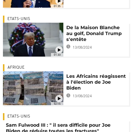
01:35
ETATS-UNIS
De la Maison Blanche
au golf, Donald Trump
s'entête
13/08/2024
01:33
AFRIQUE
Les Africains réagissent
à l'élection de Joe
Biden
13/08/2024
02:15
ETATS-UNIS
Sam Fulwood III : " il sera difficile pour Joe
Biden de réduire toutes les fractures"