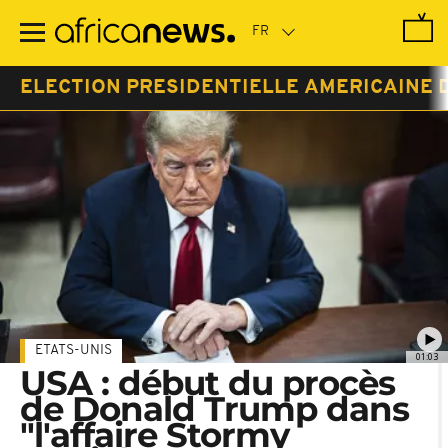
Passer
au
contenu
principal
ELECTION PRESIDENTIELLE AMERICAINE 
ETATS-UNIS
01:03
USA : début du procès
de Donald Trump dans
"l'affaire Stormy