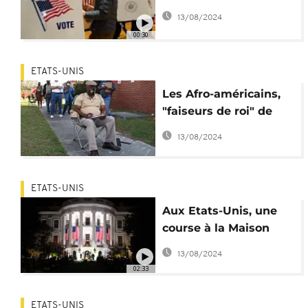
13/08/2024
00:30
ETATS-UNIS
Les Afro-américains,
"faiseurs de roi" de
l'élection
13/08/2024
présidentielle ?
ETATS-UNIS
Aux Etats-Unis, une
course à la Maison
Blanche dominée par
13/08/2024
la Covid-19
02:33
ETATS-UNIS