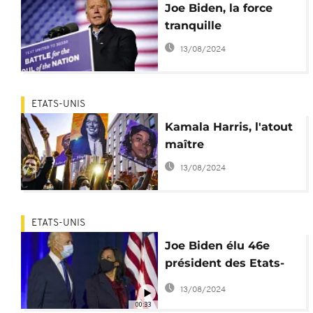
Joe Biden, la force
tranquille
13/08/2024
ETATS-UNIS
Kamala Harris, l'atout
maître
13/08/2024
ETATS-UNIS
Joe Biden élu 46e
président des Etats-
Unis, Donald Trump
13/08/2024
refuse la défaite
00:33