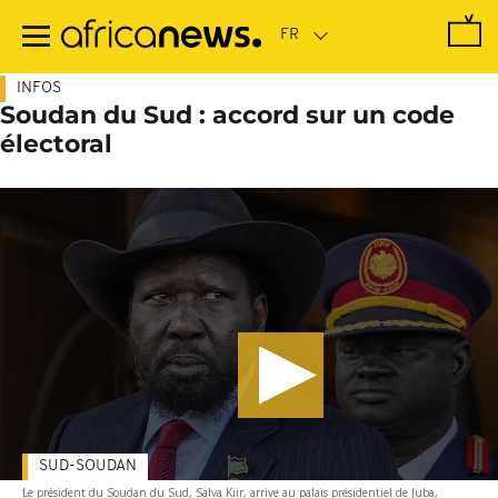
Passer
au
contenu
principal
INFOS
Soudan du Sud : accord sur un code
électoral
SUD-SOUDAN
Le président du Soudan du Sud, Salva Kiir, arrive au palais présidentiel de Juba,