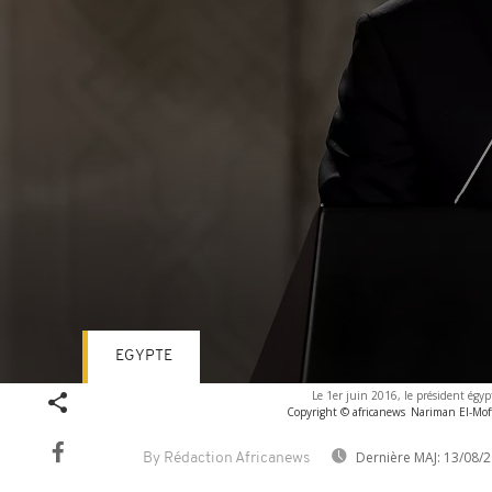
EGYPTE
Volume
Le 1er juin 2016, le président égyp
90%
Copyright © africanews
Nariman El-Moft
Dernière MAJ:
13/08/2
By Rédaction Africanews