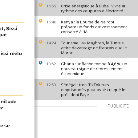
Crise énergétique à Cuba : vivre au
16:55
rythme des coupures d'électricité
Kenya : la Bourse de Nairobi
16:40
prépare un fonds d’investissement
t, Sissi
consacré à l’IA
que
Tourisme : au Maghreb, la Tunisie
14:24
attire davantage de français que le
Maroc
issi réélu
Ghana : l’inflation tombe à 4,6 %, un
13:52
nouveau signe de redressement
économique
Sénégal : trois TikTokeurs
12:53
emprisonnés pour avoir critiqué le
président Faye
gnitude
PUBLICITÉ
ez
re se
e