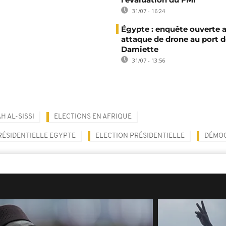
31/07 - 16:24
Égypte : enquête ouverte 
attaque de drone au port d
Damiette
31/07 - 13:56
H AL-SISSI
ELECTIONS EN AFRIQUE
RÉSIDENTIELLE EGYPTE
ELECTION PRÉSIDENTIELLE
DÉMOC