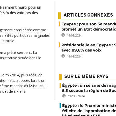
êté serment mardi pour un
9,6 % des voix lors des
ARTICLES CONNEXES
Egypte : pour son 3e manda
promet un Etat démocrati
t largement considérée comme
onnalités politiques marginales
13/08/2024
ectorale.
Présidentielle en Egypte : S
avec 89,6% des voix
ien a prêté serment. La
13/08/2024
nistrative située dans le
à la mi-2014, puis réélu en
SUR LE MÊME PAYS
tionnels, adoptés lors d'un
Égypte : un séisme de ma
ème mandat d'El-Sissi et lui
5,5 secoue la région de Su
ndat de six ans.
03/08 - 09:46
Égypte : le Premier minist
félicite de l'approbation d
l'évaluation du FMI