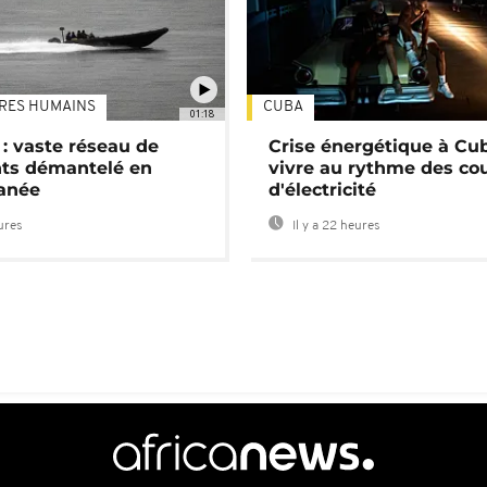
TRES HUMAINS
CUBA
01:18
: vaste réseau de
Crise énergétique à Cub
nts démantelé en
vivre au rythme des co
anée
d'électricité
eures
Il y a 22 heures