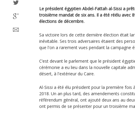
Le président égyptien Abdel-Fattah al-Sissi a pr
troisième mandat de six ans. Il a été réélu avec 8
élections de décembre.
Sa victoire lors de cette dernière élection étai
inévitable. Ses trois adversaires étaient des pers
que l'on a rarement vues pendant la campagne él
C’est devant le parlement que le président égypt
cérémonie a eu lieu dans la nouvelle capitale admi
désert, à l'extérieur du Caire.
Al-Sissi a été élu président pour la première fois 
2018. Un an plus tard, des amendements constitu
référendum général, ont ajouté deux ans au deuxi
ont permis de se présenter pour un troisième ma