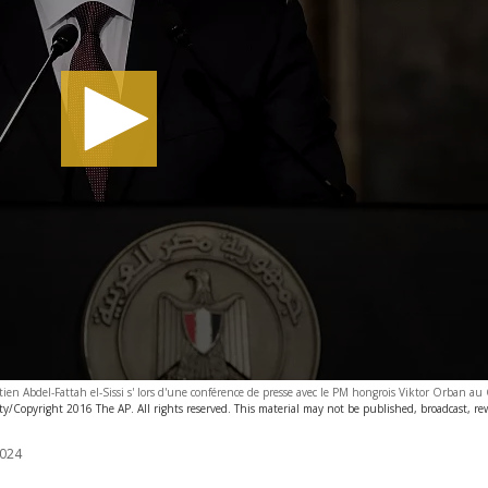
tien Abdel-Fattah el-Sissi s' lors d'une conférence de presse avec le PM hongrois Viktor Orban au 
y/Copyright 2016 The AP. All rights reserved. This material may not be published, broadcast, rew
024