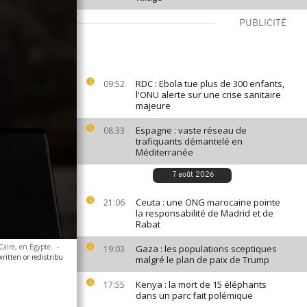
PUBLICITÉ
RDC : Ebola tue plus de 300 enfants,
09:52
l'ONU alerte sur une crise sanitaire
majeure
Espagne : vaste réseau de
08:33
trafiquants démantelé en
Méditerranée
7 août 2026
Ceuta : une ONG marocaine pointe
21:06
la responsabilité de Madrid et de
Rabat
Caire, en Égypte.
-
Gaza : les populations sceptiques
19:03
ritten or redistribu
malgré le plan de paix de Trump
Kenya : la mort de 15 éléphants
17:55
dans un parc fait polémique