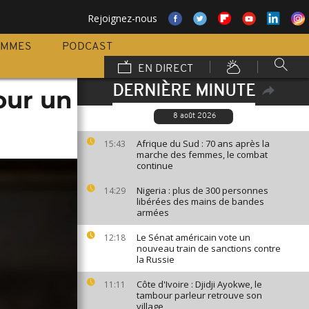
Rejoignez-nous
AMMES
PODCAST
EN DIRECT
DERNIÈRE MINUTE
pour un
8 août 2026
Afrique du Sud : 70 ans après la
15:43
marche des femmes, le combat
continue
Nigeria : plus de 300 personnes
14:29
libérées des mains de bandes
armées
Le Sénat américain vote un
12:18
nouveau train de sanctions contre
la Russie
Côte d'Ivoire : Djidji Ayokwe, le
11:11
tambour parleur retrouve son
village