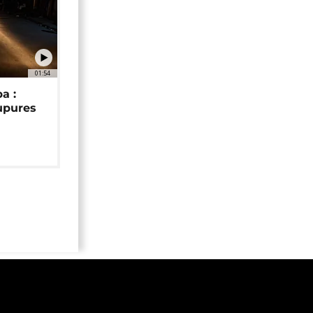
01:54
a :
upures