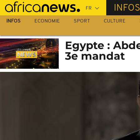
Passer
INFO
au
contenu
INFOS
ECONOMIE
SPORT
CULTURE
principal
Egypte : Abde
3e mandat