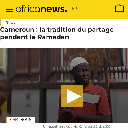
Passer
au
contenu
principal
INFOS
Cameroun : la tradition du partage
pendant le Ramadan
CAMEROUN
Un musulman à Yaoundé, Cameroun,30 Mars 2024
-