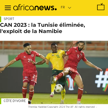
Passer
au
contenu
principal
SPORT
CAN 2023 : la Tunisie éliminée,
l'exploit de la Namibie
CÔTE D'IVOIRE
Themba Hadebe/Copyright 2024 The AP. All rights reserved
-