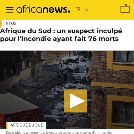
Passer
au
contenu
principal
INFOS
Afrique du Sud : un suspect inculpé
pour l'incendie ayant fait 76 morts
AFRIQUE DU SUD
Des médecins se tiennent près des corps couverts des victimes d'un incendie