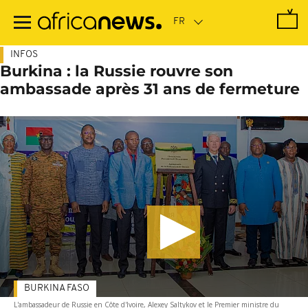
Passer
au
contenu
principal
INFOS
Burkina : la Russie rouvre son
ambassade après 31 ans de fermeture
BURKINA FASO
L'ambassadeur de Russie en Côte d'Ivoire, Alexey Saltykov et le Premier ministre du