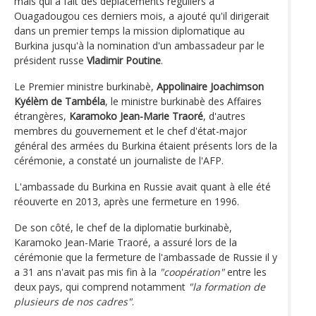
mais qui a fait des déplacements réguliers à
Ouagadougou ces derniers mois, a ajouté qu'il dirigerait
dans un premier temps la mission diplomatique au
Burkina jusqu'à la nomination d'un ambassadeur par le
président russe
Vladimir Poutine
.
Le Premier ministre burkinabè,
Appolinaire Joachimson
Kyélèm de Tambéla
, le ministre burkinabè des Affaires
étrangères,
Karamoko Jean-Marie Traoré
, d'autres
membres du gouvernement et le chef d'état-major
général des armées du Burkina étaient présents lors de la
cérémonie, a constaté un journaliste de l'AFP.
L'ambassade du Burkina en Russie avait quant à elle été
réouverte en 2013, après une fermeture en 1996.
De son côté, le chef de la diplomatie burkinabè,
Karamoko Jean-Marie Traoré, a assuré lors de la
cérémonie que la fermeture de l'ambassade de Russie il y
a 31 ans n'avait pas mis fin à la
"coopération"
entre les
deux pays, qui comprend notamment
"la formation de
plusieurs de nos cadres"
.