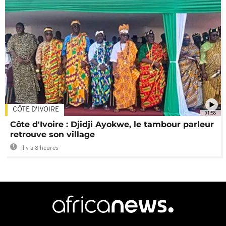
CÔTE D'IVOIRE
01:58
Côte d'Ivoire : Djidji Ayokwe, le tambour parleur
retrouve son village
Il y a 8 heures