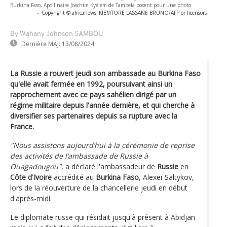
Burkina Faso, Apollinaire Joachim Kyélem de Tambela posent pour une photo
-
Copyright © africanews
KIEMTORE LASSANE BRUNO/AFP or licensors
By Wahany Johnson SAMBOU
Dernière MAJ:
13/08/2024
La Russie a rouvert jeudi son ambassade au Burkina Faso
qu'elle avait fermée en 1992, poursuivant ainsi un
rapprochement avec ce pays sahélien dirigé par un
régime militaire depuis l'année dernière, et qui cherche à
diversifier ses partenaires depuis sa rupture avec la
France.
"Nous assistons aujourd’hui à la cérémonie de reprise
des activités de l’ambassade de Russie à
Ouagadougou"
, a déclaré l'ambassadeur de
Russie
en
Côte d'Ivoire
accrédité au
Burkina Faso
, Alexeï Saltykov,
lors de la réouverture de la chancellerie jeudi en début
d'après-midi.
Le diplomate russe qui résidait jusqu'à présent à Abidjan