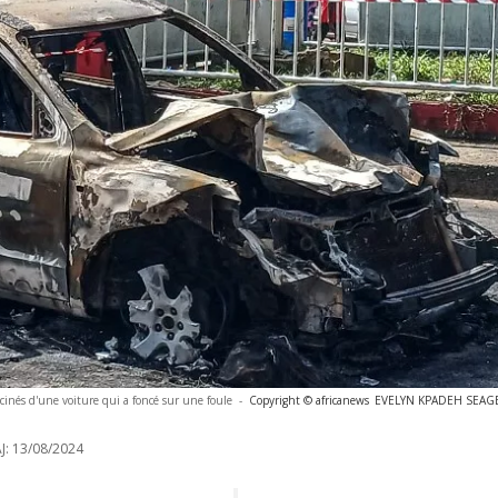
cinés d'une voiture qui a foncé sur une foule
-
Copyright © africanews
EVELYN KPADEH SEAGBE
J:
13/08/2024