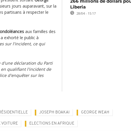
266 millions de dollars pou
sieurs jours auparavant, sur la
Liberia
es partisans à respecter le
28/04 - 15:17
ondoléances
aux familles des
a exhorté le public à
s sur l'incident, ce qui
d'une déclaration du Parti
en qualifiant l'incident de
lice d'enquêter sur les
RÉSIDENTIELLE
JOSEPH BOAKAI
GEORGE WEAH
E VOITURE
ELECTIONS EN AFRIQUE