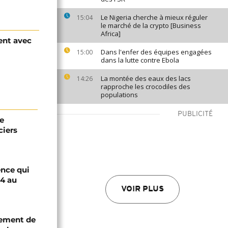
Le Nigeria cherche à mieux réguler
15:04
le marché de la crypto [Business
Africa]
ent avec
Dans l'enfer des équipes engagées
15:00
dans la lutte contre Ebola
La montée des eaux des lacs
14:26
rapproche les crocodiles des
populations
PUBLICITÉ
de
ciers
ence qui
14 au
VOIR PLUS
cement de