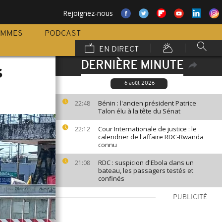
Rejoignez-nous
AMMES
PODCAST
EN DIRECT
DERNIÈRE MINUTE
s
6 août 2026
Bénin : l'ancien président Patrice
22:48
Talon élu à la tête du Sénat
Cour Internationale de justice : le
22:12
calendrier de l'affaire RDC-Rwanda
connu
RDC : suspicion d'Ebola dans un
21:08
bateau, les passagers testés et
confinés
PUBLICITÉ