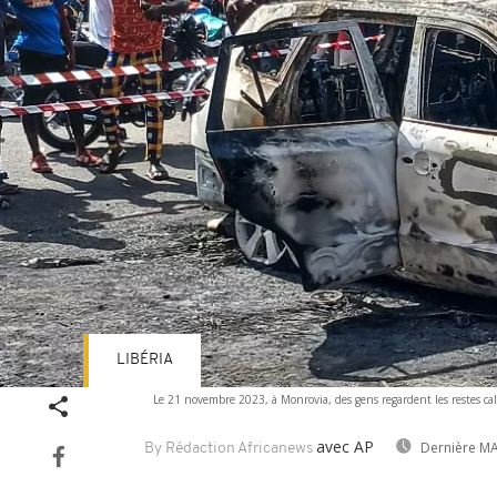
LIBÉRIA
Le 21 novembre 2023, à Monrovia, des gens regardent les restes cal
avec AP
Dernière MA
By Rédaction Africanews