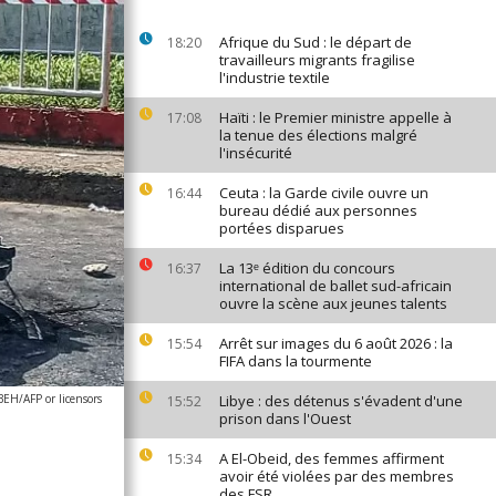
Afrique du Sud : le départ de
18:20
travailleurs migrants fragilise
l'industrie textile
Haïti : le Premier ministre appelle à
17:08
la tenue des élections malgré
l'insécurité
Ceuta : la Garde civile ouvre un
16:44
bureau dédié aux personnes
portées disparues
La 13ᵉ édition du concours
16:37
international de ballet sud-africain
ouvre la scène aux jeunes talents
Arrêt sur images du 6 août 2026 : la
15:54
FIFA dans la tourmente
H/AFP or licensors
Libye : des détenus s'évadent d'une
15:52
prison dans l'Ouest
A El-Obeid, des femmes affirment
15:34
avoir été violées par des membres
des FSR