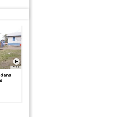
02:05
 dans
rs