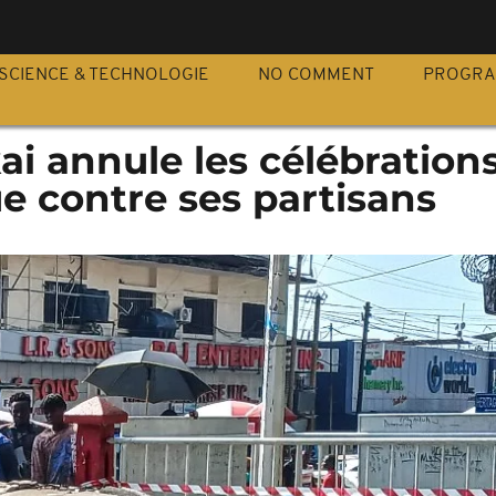
S
SCIENCE & TECHNOLOGIE
NO COMMENT
PROGR
kai annule les célébration
ue contre ses partisans