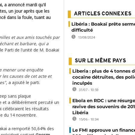
i, a annoncé mardi qu'il
ntes, un jour après que les
ARTICLES CONNEXES
ncé dans la foule, tuant au
Libéria : Boakaï prête serm
difficulté
illes et aux amis touchés par
13/08/2024
échant et barbare, qui a
 le Parti de l'unité de M. Boakai
SUR LE MÊME PAYS
e mener une enquête
Liberia : plus de 4 tonnes 
 les causes de cet acte et
cocaïne détruites, des poli
es"
, a ajouté le parti.
inculpés
31/07 - 10:59
jeep sans plaque
Ebola en RDC : une résurg
le et a délibérément percuté un
ravive des souvenirs de 20
 célébraient les résultats
Libéria
elle du 14 novembre.
15/06 - 10:34
akai a remporté 50,64% des
Le FMI approuve un finan
 président sortant
George