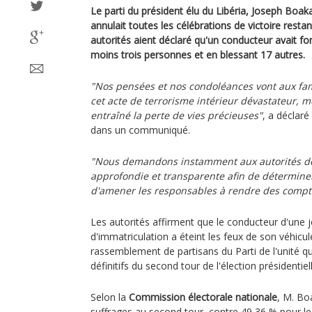
Le parti du président élu du Libéria, Joseph Boaka
annulait toutes les célébrations de victoire resta
autorités aient déclaré qu'un conducteur avait fo
moins trois personnes et en blessant 17 autres.
"Nos pensées et nos condoléances vont aux fam
cet acte de terrorisme intérieur dévastateur, m
entraîné la perte de vies précieuses"
, a déclaré
dans un communiqué.
"Nous demandons instamment aux autorités d
approfondie et transparente afin de déterminer
d'amener les responsables à rendre des compt
Les autorités affirment que le conducteur d'une 
d'immatriculation a éteint les feux de son véhicu
rassemblement de partisans du Parti de l'unité qui
définitifs du second tour de l'élection présidenti
Selon la
Commission électorale nationale
, M. Bo
suffrages au second tour, contre 49,36 % pour le