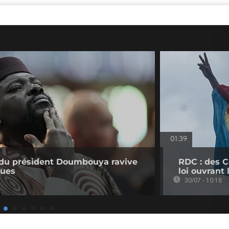
01:39
e du président Doumbouya ravive
RDC : des C
ques
loi ouvrant
30/07 - 10:18