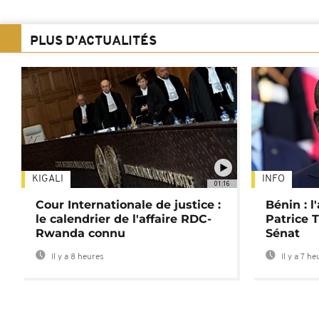
PLUS D'ACTUALITÉS
KIGALI
INFO
01:16
Cour Internationale de justice :
Bénin : l
le calendrier de l'affaire RDC-
Patrice T
Rwanda connu
Sénat
Il y a 8 heures
Il y a 7 he