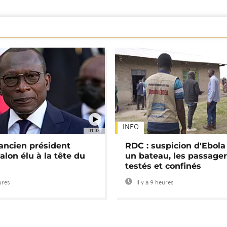
INFO
01:02
'ancien président
RDC : suspicion d'Ebola
alon élu à la tête du
un bateau, les passage
testés et confinés
ures
Il y a 9 heures