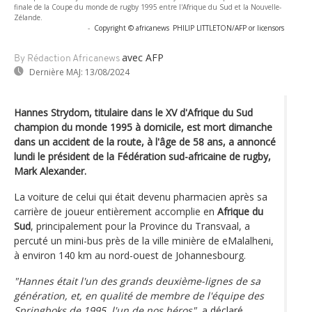
finale de la Coupe du monde de rugby 1995 entre l'Afrique du Sud et la Nouvelle-
Zélande.
-
Copyright © africanews
PHILIP LITTLETON/AFP or licensors
avec AFP
By Rédaction Africanews
Dernière MAJ:
13/08/2024
Hannes Strydom, titulaire dans le XV d'Afrique du Sud
champion du monde 1995 à domicile, est mort dimanche
dans un accident de la route, à l'âge de 58 ans, a annoncé
lundi le président de la Fédération sud-africaine de rugby,
Mark Alexander.
La voiture de celui qui était devenu pharmacien après sa
carrière de joueur entièrement accomplie en
Afrique du
Sud
, principalement pour la Province du Transvaal, a
percuté un mini-bus près de la ville minière de eMalalheni,
à environ 140 km au nord-ouest de Johannesbourg.
"Hannes était l'un des grands deuxième-lignes de sa
génération, et, en qualité de membre de l'équipe des
Springboks de 1995, l'un de nos héros"
, a déclaré