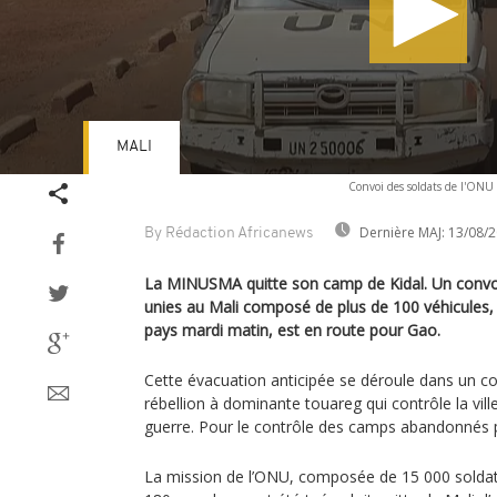
MALI
Volume
Convoi des soldats de l'ONU
90%
Dernière MAJ:
13/08/2
By Rédaction Africanews
La MINUSMA quitte son camp de Kidal. Un convoi
unies au Mali composé de plus de 100 véhicules, p
pays mardi matin, est en route pour Gao.
Cette évacuation anticipée se déroule dans un co
rébellion à dominante touareg qui contrôle la vill
guerre. Pour le contrôle des camps abandonnés
La mission de l’ONU, composée de 15 000 soldats 