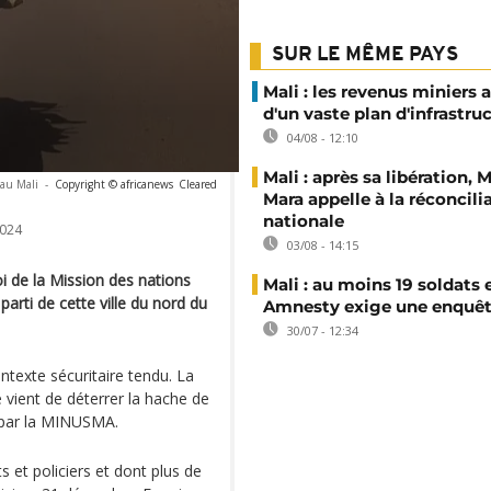
SUR LE MÊME PAYS
Mali : les revenus miniers 
d'un vaste plan d'infrastru
04/08 - 12:10
Mali : après sa libération,
 au Mali
-
Copyright © africanews
Cleared
Mara appelle à la réconcili
nationale
024
03/08 - 14:15
 de la Mission des nations
Mali : au moins 19 soldats 
arti de cette ville du nord du
Amnesty exige une enquê
30/07 - 12:34
ntexte sécuritaire tendu. La
e vient de déterrer la hache de
 par la MINUSMA.
et policiers et dont plus de