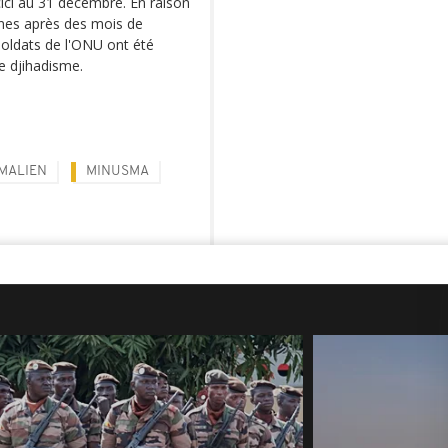
cici au 31 décembre. En raison
nnes après des mois de
soldats de l'ONU ont été
e djihadisme.
 MALIEN
MINUSMA