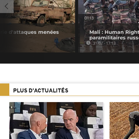
01:13
érie d'attaques menées
Mali : Human Righ
paramilitaires russ
31/07 - 17:13
PLUS D'ACTUALITÉS