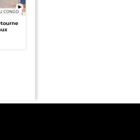
DU CONGO
01:34
étourne
aux