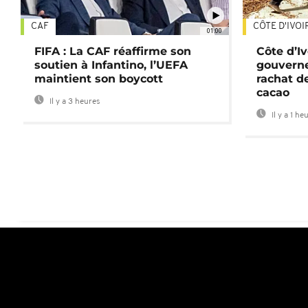
CAF
CÔTE D'IVOI
01:00
FIFA : La CAF réaffirme son
Côte d’Ivo
soutien à Infantino, l’UEFA
gouverne
maintient son boycott
rachat d
cacao
Il y a 3 heures
Il y a 1 he