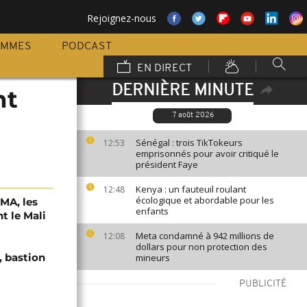
Rejoignez-nous
AMMES
PODCAST
EN DIRECT
DERNIÈRE MINUTE
nt
7 août 2026
Sénégal : trois TikTokeurs
12:53
emprisonnés pour avoir critiqué le
président Faye
Kenya : un fauteuil roulant
12:48
écologique et abordable pour les
SMA, les
enfants
t le Mali
Meta condamné à 942 millions de
12:08
dollars pour non protection des
, bastion
mineurs
PUBLICITÉ