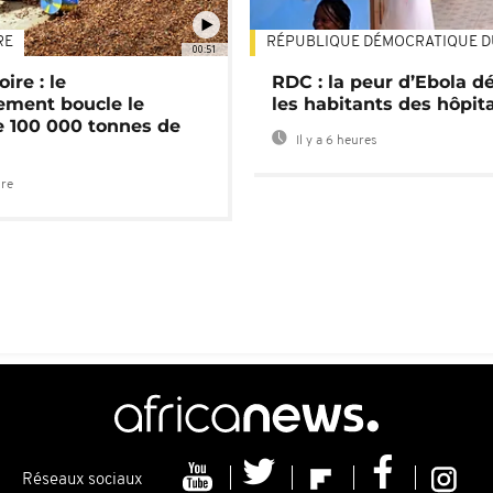
RE
RÉPUBLIQUE DÉMOCRATIQUE 
00:51
ire : le
RDC : la peur d’Ebola d
ment boucle le
les habitants des hôpit
e 100 000 tonnes de
Il y a 6 heures
ure
Réseaux sociaux