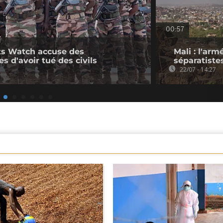
00:57
ts Watch accuse des
Mali : l'arm
es d'avoir tué des civils
séparatiste
22/07 - 14:27