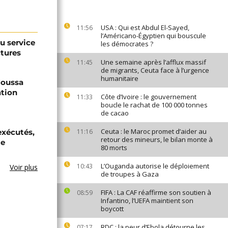
USA : Qui est Abdul El-Sayed,
11:56
l’Américano-Égyptien qui bouscule
au service
les démocrates ?
ctures
Une semaine après l’afflux massif
11:45
de migrants, Ceuta face à l’urgence
humanitaire
 Moussa
ation
Côte d’Ivoire : le gouvernement
11:33
boucle le rachat de 100 000 tonnes
de cacao
Ceuta : le Maroc promet d’aider au
exécutés,
11:16
retour des mineurs, le bilan monte à
te
80 morts
L’Ouganda autorise le déploiement
10:43
Voir plus
de troupes à Gaza
FIFA : La CAF réaffirme son soutien à
08:59
Infantino, l’UEFA maintient son
boycott
RDC : la peur d’Ebola détourne les
07:17