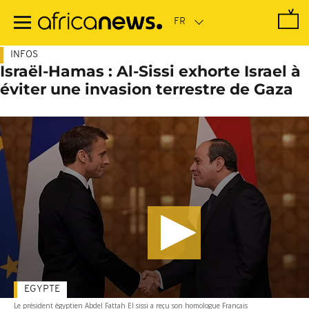
Passer
au
contenu
principal
INFOS
Israël-Hamas : Al-Sissi exhorte Israel à
éviter une invasion terrestre de Gaza
EGYPTE
Le président égyptien Abdel Fattah El sissi a reçu son homologue Français