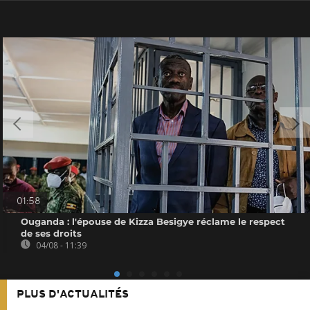
01:58
Ouganda : l'épouse de Kizza Besigye réclame le respect
de ses droits
04/08 - 11:39
PLUS D'ACTUALITÉS