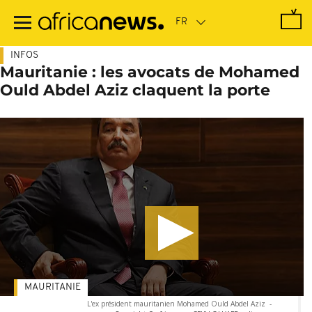
Passer
au
contenu
principal
INFOS
Mauritanie : les avocats de Mohamed
Ould Abdel Aziz claquent la porte
MAURITANIE
L'ex président mauritanien Mohamed Ould Abdel Aziz
-