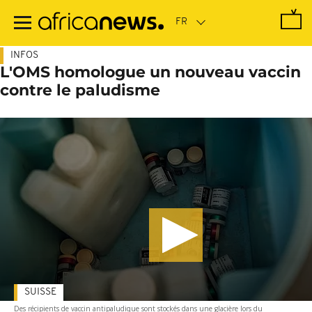
Passer
au
contenu
principal
INFOS
L'OMS homologue un nouveau vaccin
contre le paludisme
SUISSE
Des récipients de vaccin antipaludique sont stockés dans une glacière lors du