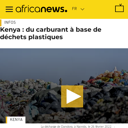
Passer
au
contenu
principal
INFOS
Kenya : du carburant à base de
déchets plastiques
KENYA
La décharge de Dandora, à Nairobi, le 26 février 2022.
-