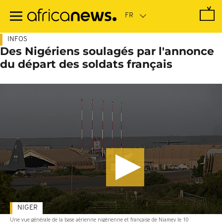
Passer
au
contenu
principal
INFOS
Des Nigériens soulagés par l'annonce
du départ des soldats français
NIGER
Une vue générale de la base aérienne nigérienne et française de Niamey le 10