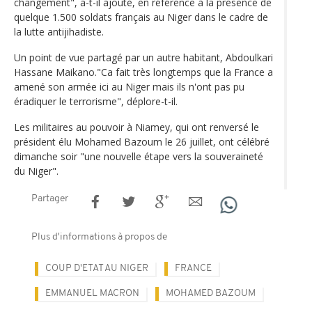
changement", a-t-il ajouté, en référence à la présence de
quelque 1.500 soldats français au Niger dans le cadre de
la lutte antijihadiste.
Un point de vue partagé par un autre habitant, Abdoulkari
Hassane Maikano."Ca fait très longtemps que la France a
amené son armée ici au Niger mais ils n'ont pas pu
éradiquer le terrorisme", déplore-t-il.
Les militaires au pouvoir à Niamey, qui ont renversé le
président élu Mohamed Bazoum le 26 juillet, ont célébré
dimanche soir "une nouvelle étape vers la souveraineté
du Niger".
Partager
Plus d'informations à propos de
COUP D'ETAT AU NIGER
FRANCE
EMMANUEL MACRON
MOHAMED BAZOUM