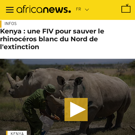
Passer
au
contenu
principal
INFOS
Kenya : une FIV pour sauver le
rhinocéros blanc du Nord de
l'extinction
KENYA