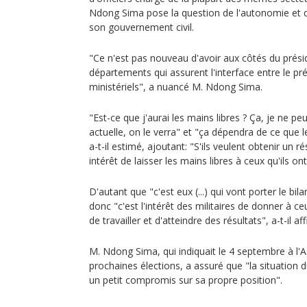
Ndong Sima pose la question de l'autonomie e
son gouvernement civil.
"Ce n'est pas nouveau d'avoir aux côtés du prés
départements qui assurent l'interface entre le pr
ministériels", a nuancé M. Ndong Sima.
"Est-ce que j'aurai les mains libres ? Ça, je ne peu
actuelle, on le verra" et "ça dépendra de ce que l
a-t-il estimé, ajoutant: "S'ils veulent obtenir un ré
intérêt de laisser les mains libres à ceux qu'ils on
D'autant que "c'est eux (...) qui vont porter le bil
donc "c'est l'intérêt des militaires de donner à ceu
de travailler et d'atteindre des résultats", a-t-il af
M. Ndong Sima, qui indiquait le 4 septembre à l'A
prochaines élections, a assuré que "la situation
un petit compromis sur sa propre position".