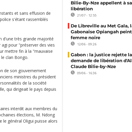
Bilie-By-Nze appellent à sa
libération
instants et sans effusion de
21/07 - 12:55
 police s'étant rassemblés
De Libreville au Met Gala, l
Gabonaise Opiangah peint
femme noire
en d'une très grande majorité
12/06 - 09:26
r agi pour "préserver des vies
ur mettre fin à la "mauvaise
Gabon : la justice rejette la
 le clan Bongo.
demande de libération d'Al
Claude Bilie-by-Nze
on de son gouvernement
09/06 - 16:36
nciens ministres du président
sonnalités de la société
e, qui dirigeait le pays depuis
itaires interdit aux membres du
ochaines élections, M. Ndong
 le général Oligui puisse alors