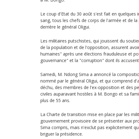
Le coup d'Etat du 30 août s'est fait en quelques 
sang, tous les chefs de corps de l'armée et de la
derrière le général Oligui.
Les militaires putschistes, qui jouissent du souti
de la population et de l'opposition, assurent avoi
humaines" après une élections frauduleuse et po
gouvernance" et la "corruption" dont ils accusent
Samedi, M. Ndong Sima a annoncé la compositi
nommé par le général Oligui, et qui comprend d'a
déchu, des membres de l'ex-opposition et des per
civiles auparavant hostiles à M. Bongo et sa famill
plus de 55 ans.
La Charte de transition mise en place par les mil
gouvernement provisoire de se présenter aux pr
Sima compris, mais n'exclut pas explicitement que
briguer la présidence.