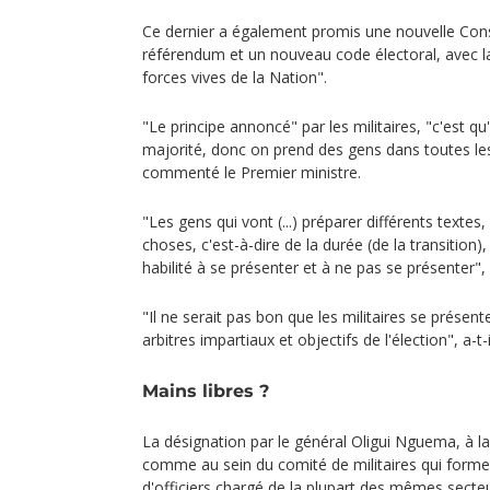
Ce dernier a également promis une nouvelle Cons
référendum et un nouveau code électoral, avec la
forces vives de la Nation".
"Le principe annoncé" par les militaires, "c'est qu'i
majorité, donc on prend des gens dans toutes les 
commenté le Premier ministre.
"Les gens qui vont (...) préparer différents textes
choses, c'est-à-dire de la durée (de la transition)
habilité à se présenter et à ne pas se présenter"
"Il ne serait pas bon que les militaires se présent
arbitres impartiaux et objectifs de l'élection", a-t-
Mains libres ?
La désignation par le général Oligui Nguema, à la
comme au sein du comité de militaires qui form
d'officiers chargé de la plupart des mêmes secte