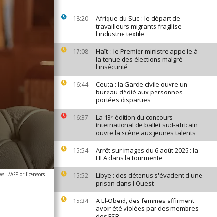
Afrique du Sud : le départ de
18:20
travailleurs migrants fragilise
l'industrie textile
Haïti : le Premier ministre appelle à
17:08
la tenue des élections malgré
l'insécurité
Ceuta : la Garde civile ouvre un
16:44
bureau dédié aux personnes
portées disparues
La 13ᵉ édition du concours
16:37
international de ballet sud-africain
ouvre la scène aux jeunes talents
Arrêt sur images du 6 août 2026 : la
15:54
FIFA dans la tourmente
ws
-/AFP or licensors
Libye : des détenus s'évadent d'une
15:52
prison dans l'Ouest
A El-Obeid, des femmes affirment
15:34
avoir été violées par des membres
des FSR