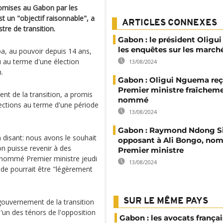
promises au Gabon par les
st un "objectif raisonnable", a
ARTICLES CONNEXES
tre de transition.
Gabon : le président Oligui
les enquêtes sur les march
a, au pouvoir depuis 14 ans,
u au terme d'une élection
13/08/2024
.
Gabon : Oligui Nguema reç
Premier ministre fraîchem
nt de la transition, a promis
nommé
élections au terme d'une période
13/08/2024
Gabon : Raymond Ndong S
en disant: nous avons le souhait
opposant à Ali Bongo, no
on puisse revenir à des
Premier ministre
 nommé Premier ministre jeudi
13/08/2024
iode pourrait être "légèrement
SUR LE MÊME PAYS
gouvernement de la transition
l'un des ténors de l'opposition
Gabon : les avocats françai