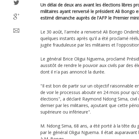
Un délai de deux ans avant les élections libres 
militaires ayant renversé le président Ali Bongo e
estimé dimanche auprès de l'AFP le Premier minis
Le 30 août, l'armée a renversé Ali Bongo Ondimb
quelques instants après qu'il a été proclamé réél
jugée frauduleuse par les militaires et l'opposition
Le général Brice Oligui Nguema, proclamé Préside
aussitôt de rendre le pouvoir aux civils par des 
dont il n'a pas annoncé la durée.
"Il est bon de partir sur un objectif raisonnable 
de voir le processus aboutir en 24 mois pour qu'
élections", a déclaré Raymond Ndong Sima, civil
dernier par les militaires, ajoutant que cette pér
supérieure ou inférieure".
M. Ndong Sima, 68 ans, a été porté à la tête du 
par le général Oligui Nguema. Il était auparavant 
à M. Bongo.