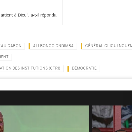
artient à Dieu", a-t-il répondu.
T AU GABON
ALI BONGO ONDIMBA
GÉNÉRAL OLIGUI NGUE
MENT
TION DES INSTITUTIONS (CTRI)
DÉMOCRATIE