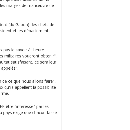
t des marges de manœuvre de
ident (du Gabon) des chefs de
ésident et les départements
x pas le savoir à l'heure
es militaires voudront obtenir",
sultat satisfaisant, ce sera leur
t appelés".
an de ce que nous allons faire",
x qu'ils appellent la possibilité
firmé.
FP être "intéressé" par les
 du pays exige que chacun fasse