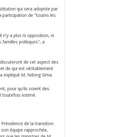
titution qui sera adoptée par
 participation de "toutes les
l n'y a plus ni opposition, ni
familles politiques", a
, discuteront de cet aspect des
, et de qui est véritablement
, a expliqué M. Ndong Sima.
ent, pour qu'ils soient des
il toutefois estimé.
 Présidence de la transition
e son équipe rapprochée,
urs que les ministres de M.