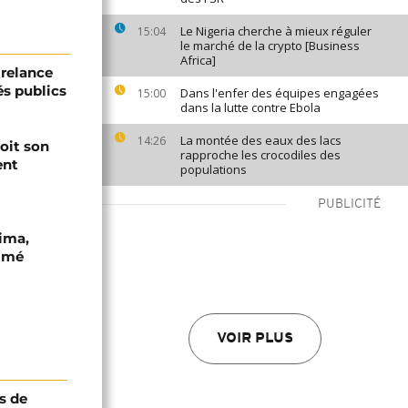
Le Nigeria cherche à mieux réguler
15:04
le marché de la crypto [Business
Africa]
 relance
és publics
Dans l'enfer des équipes engagées
15:00
dans la lutte contre Ebola
La montée des eaux des lacs
14:26
oit son
rapproche les crocodiles des
ent
populations
PUBLICITÉ
ima,
mmé
VOIR PLUS
s de