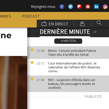
Rejoignez-nous
AMMES
PODCAST
EN DIRECT
DERNIÈRE MINUTE
une
6 août 2026
Bénin : l'ancien président Patrice
22:48
Talon élu à la tête du Sénat
Cour Internationale de justice : le
22:12
calendrier de l'affaire RDC-Rwanda
connu
RDC : suspicion d'Ebola dans un
21:08
bateau, les passagers testés et
confinés
PUBLICITÉ