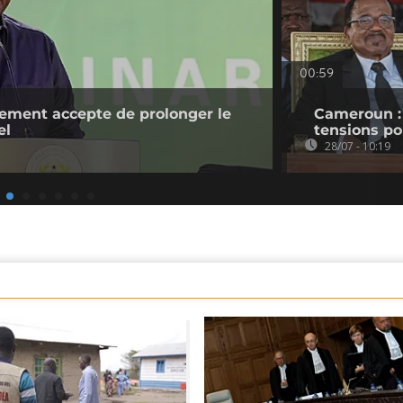
00:59
ement accepte de prolonger le
Cameroun : 
el
tensions po
28/07 - 10:19