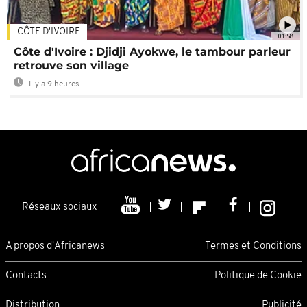
CÔTE D'IVOIRE
01:58
Côte d'Ivoire : Djidji Ayokwe, le tambour parleur
retrouve son village
Il y a 9 heures
Réseaux sociaux
A propos d'Africanews
Termes et Conditions
Contacts
Politique de Cookie
Distribution
Publicité