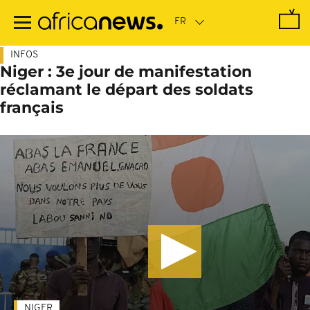
Passer
au
contenu
principal
INFOS
Niger : 3e jour de manifestation
réclamant le départ des soldats
français
NIGER