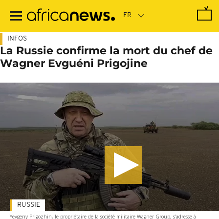
Passer
au
contenu
principal
INFOS
La Russie confirme la mort du chef de
Wagner Evguéni Prigojine
RUSSIE
Yevgeny Prigozhin, le propriétaire de la société militaire Wagner Group, s'adresse à