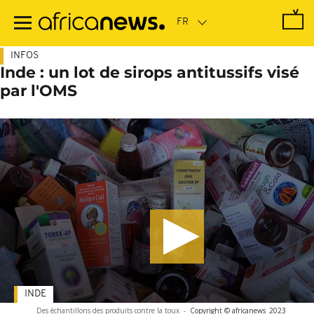
Passer
au
contenu
principal
INFOS
Inde : un lot de sirops antitussifs visé
par l'OMS
INDE
Des échantillons des produits contre la toux
-
Copyright © africanews
2023