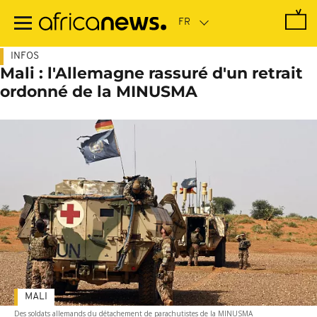
Passer
au
contenu
principal
INFOS
Mali : l'Allemagne rassuré d'un retrait
ordonné de la MINUSMA
MALI
Des soldats allemands du détachement de parachutistes de la MINUSMA