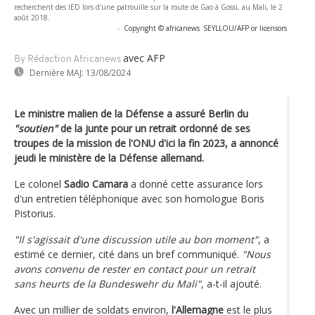
recherchent des IED lors d'une patrouille sur la route de Gao à Gossi, au Mali, le 2
août 2018.
-
Copyright © africanews
SEYLLOU/AFP or licensors
avec AFP
By Rédaction Africanews
Dernière MAJ:
13/08/2024
Le ministre malien de la Défense a assuré Berlin du
"soutien"
de la junte pour un retrait ordonné de ses
troupes de la mission de l'ONU d'ici la fin 2023, a annoncé
jeudi le ministère de la Défense allemand.
Le colonel
Sadio Camara
a donné cette assurance lors
d'un entretien téléphonique avec son homologue Boris
Pistorius.
"Il s'agissait d'une discussion utile au bon moment"
, a
estimé ce dernier, cité dans un bref communiqué.
"Nous
avons convenu de rester en contact pour un retrait
sans heurts de la Bundeswehr du Mali"
, a-t-il ajouté.
Avec un millier de soldats environ,
l'Allemagne
est le plus