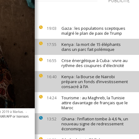
PUBLICITÉ
Gaza : les populations sceptiques
19:03
malgré le plan de paix de Trump
Kenya : la mort de 15 éléphants
17:55
dans un parc fait polémique
Crise énergétique à Cuba : vivre au
16:55
rythme des coupures d'électricité
Kenya : la Bourse de Nairobi
16:40
prépare un fonds d’investissement
consacré à l’IA
Tourisme : au Maghreb, la Tunisie
14:24
attire davantage de français que le
Maroc
et 2019 à Markas.
-
AR/AFP or licensors
Ghana : l’inflation tombe à 4,6 %, un
13:52
nouveau signe de redressement
économique