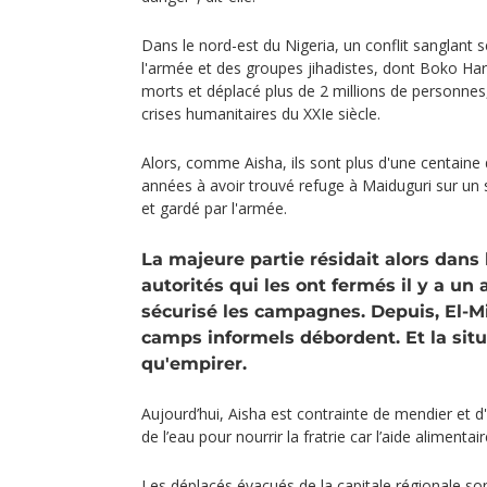
Dans le nord-est du Nigeria, un conflit sanglant s
l'armée et des groupes jihadistes, dont Boko Hara
morts et déplacé plus de 2 millions de personnes,
crises humanitaires du XXIe siècle.
Alors, comme Aisha, ils sont plus d'une centaine 
années à avoir trouvé refuge à Maiduguri sur un 
et gardé par l'armée.
La majeure partie résidait alors dans
autorités qui les ont fermés il y a un 
sécurisé les campagnes. Depuis, El-Mi
camps informels débordent. Et la situa
qu'empirer.
Aujourd’hui, Aisha est contrainte de mendier et 
de l’eau pour nourrir la fratrie car l’aide alimentai
Les déplacés évacués de la capitale régionale son