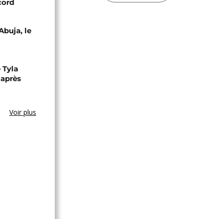
cord
Abuja, le
 Tyla
 après
Voir plus