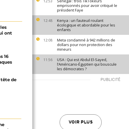
Sénégal : trois TikTokeurs
12:53
emprisonnés pour avoir critiqué le
président Faye
Kenya : un fauteuil roulant
12:48
écologique et abordable pour les
 les
enfants
ui ont
Meta condamné à 942 millions de
12:08
dollars pour non protection des
mineurs
s 16
USA : Qui est Abdul El-Sayed,
11:56
taques
l’Américano-Égyptien qui bouscule
les démocrates ?
 tête de
PUBLICITÉ
VOIR PLUS
ne