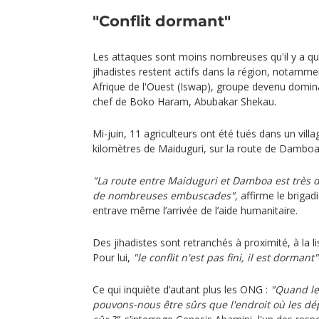
"Conflit dormant"
Les attaques sont moins nombreuses qu'il y a qu
jihadistes restent actifs dans la région, notamme
Afrique de l'Ouest (Iswap), groupe devenu domin
chef de Boko Haram, Abubakar Shekau.
Mi-juin, 11 agriculteurs ont été tués dans un vill
kilomètres de Maiduguri, sur la route de Damboa
"La route entre Maiduguri et Damboa est très d
de nombreuses embuscades",
affirme le brigad
entrave même l’arrivée de l’aide humanitaire.
Des jihadistes sont retranchés à proximité, à la l
Pour lui,
"le conflit n'est pas fini, il est dormant"
Ce qui inquiète d’autant plus les ONG :
"Quand l
pouvons-nous être sûrs que l'endroit où les d