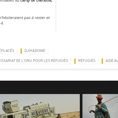
ponsables du
camp de Damboa,
 n'hésiteraient pas à rester et
il.
ÉPLACÉS
DJIHADISME
SSARIAT DE L'ONU POUR LES RÉFUGIÉS
RÉFUGIÉS
AIDE A