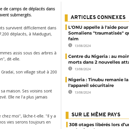
ine de camps de déplacés dans
ouvent submergés.
ARTICLES CONNEXES
L'ONU appelle à l'aide pour
nts survivent difficilement dans
Somaliens "traumatisés" q
7.200 déplacés, à Maiduguri,
faim
13/08/2024
sommes assis sous des arbres à
Centre du Nigeria : au moin
", dit-elle.
morts dans 2 nouvelles at
13/08/2024
Gradaï, son village situé à 200
Nigeria : Tinubu remanie la
l'appareil sécuritaire
 sa maison. Ses voisins sont
13/08/2024
vé. Elle ne l'a plus jamais
SUR LE MÊME PAYS
 chez moi", lâche-t-elle. "Il y a
 nos vies serons toujours en
308 otages libérés lors d’u