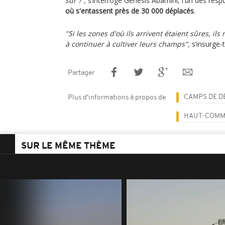
sûr ?”,
s’interroge Genesis Abamini, l'un des res
où s'entassent près de 30 000 déplacés
.
"Si les zones d'où ils arrivent étaient sûres, ils
à continuer à cultiver leurs champs",
s’insurge-t-
Partager
CAMPS DE D
Plus d'informations à propos de
HAUT-COMMI
SUR LE MÊME THÈME