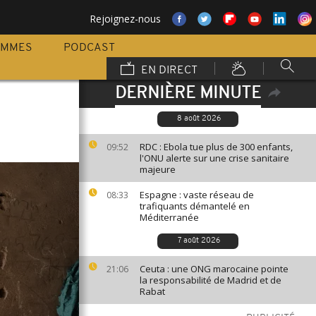
Rejoignez-nous
AMMES
PODCAST
EN DIRECT
DERNIÈRE MINUTE
8 août 2026
RDC : Ebola tue plus de 300 enfants,
09:52
l'ONU alerte sur une crise sanitaire
majeure
Espagne : vaste réseau de
08:33
trafiquants démantelé en
Méditerranée
7 août 2026
Ceuta : une ONG marocaine pointe
21:06
la responsabilité de Madrid et de
Rabat