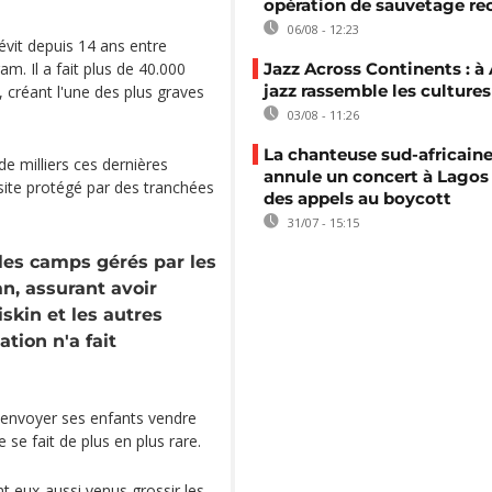
opération de sauvetage re
06/08 - 12:23
évit depuis 14 ans entre
m. Il a fait plus de 40.000
Jazz Across Continents : à 
jazz rassemble les cultures
 créant l'une des plus graves
03/08 - 11:26
La chanteuse sud-africaine
de milliers ces dernières
annule un concert à Lagos
site protégé par des tranchées
des appels au boycott
31/07 - 15:15
 les camps gérés par les
an, assurant avoir
skin et les autres
tion n'a fait
d'envoyer ses enfants vendre
re se fait de plus en plus rare.
t eux-aussi venus grossir les