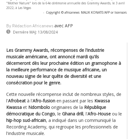
"Mother Nature" lors de la 64e cérémonie annuelle des Grammy Awards, le 3 avril
2022, à Las Vegas
-
Copyright © africanews
MALIK KONATE/AFP or licensors
avec AFP
By Rédaction Africanews
Dernière MAJ:
13/08/2024
Les Grammy Awards, récompenses de l'industrie
musicale américaine, ont annoncé mardi qu'ils
décerneront dès leur prochaine édition un gramophone à
la meilleure performance de musique africaine, un
nouveau signe de leur quête de diversité et une
consécration pour le genre.
Cette nouvelle récompense inclut de nombreux styles, de
l'
Afrobeat
à l'
Afro-fusion
en passant par les
Kwassa
Kwassa
et
Ndombolo
originaires de la
République
démocratique du Congo
, le
Ghana drill
, l'
Afro-House
ou le
hip-hop sud-africain
, a indiqué dans un communiqué la
Recording Academy, qui regroupe les professionnels de
l'industrie musicale.