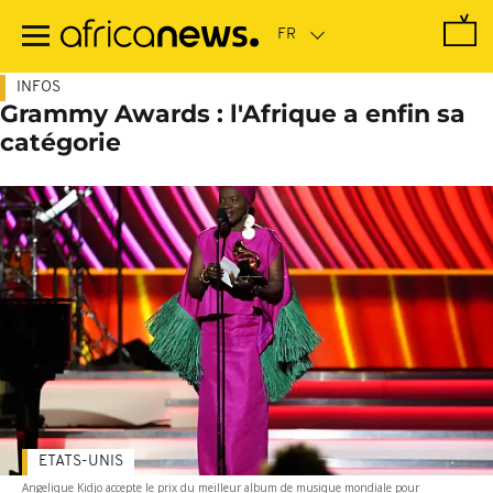
Passer
au
contenu
principal
INFOS
Grammy Awards : l'Afrique a enfin sa
catégorie
ETATS-UNIS
Angelique Kidjo accepte le prix du meilleur album de musique mondiale pour