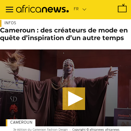
Passer
au
contenu
principal
INFOS
Cameroun : des créateurs de mode en
quête d’inspiration d’un autre temps
CAMEROUN
3e édition du Cameroon Fashion Design
-
Copyright © africanews
africanews