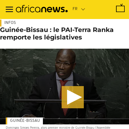
Passer
au
contenu
principal
INFOS
Guinée-Bissau : le PAI-Terra Ranka
remporte les législatives
GUINÉE-BISSAU
Domingos Simoes Pereira, alors premier ministre de Guinée-Bissau l'Assemblée