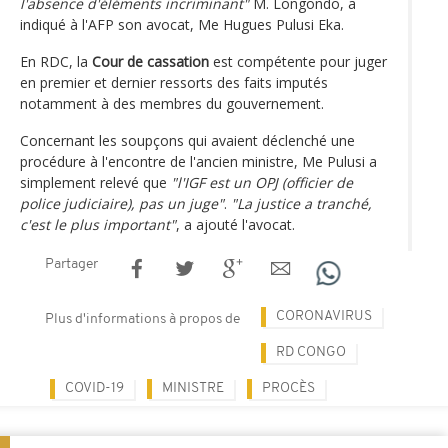
l'absence d'éléments incriminant"
M. Longondo, a
indiqué à l'AFP son avocat, Me Hugues Pulusi Eka.
En RDC, la
Cour de cassation
est compétente pour juger
en premier et dernier ressorts des faits imputés
notamment à des membres du gouvernement.
Concernant les soupçons qui avaient déclenché une
procédure à l'encontre de l'ancien ministre, Me Pulusi a
simplement relevé que
"l'IGF est un OPJ (officier de
police judiciaire), pas un juge"
.
"La justice a tranché,
c'est le plus important"
, a ajouté l'avocat.
Partager
CORONAVIRUS
Plus d'informations à propos de
RD CONGO
COVID-19
MINISTRE
PROCÈS