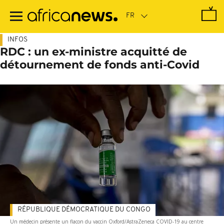
Passer
au
contenu
principal
INFOS
RDC : un ex-ministre acquitté de
détournement de fonds anti-Covid
RÉPUBLIQUE DÉMOCRATIQUE DU CONGO
Un médecin présente un flacon du vaccin Oxford/AstraZeneca COVID-19 au centre