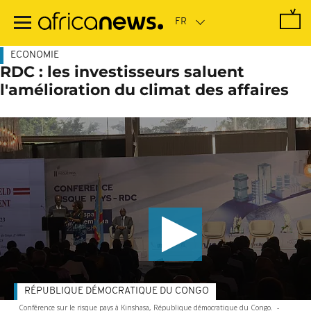
Passer
au
contenu
principal
ECONOMIE
RDC : les investisseurs saluent
l'amélioration du climat des affaires
RÉPUBLIQUE DÉMOCRATIQUE DU CONGO
Conférence sur le risque pays à Kinshasa, République démocratique du Congo.
-