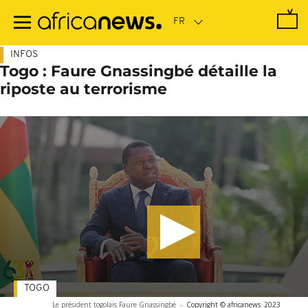
Passer
au
contenu
principal
INFOS
Togo : Faure Gnassingbé détaille la
riposte au terrorisme
TOGO
Le président togolais Faure Gnassingbé
-
Copyright © africanews
2023