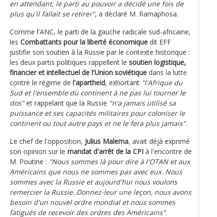
en attendant, le parti au pouvoir a décidé une fois de
plus qu'il fallait se retirer"
, a déclaré M. Ramaphosa.
Comme l'ANC, le parti de la gauche radicale sud-africaine,
les
Combattants pour la liberté économique
dit EFF
justifie son soutien à la Russie par le contexte historique :
les deux partis politiques rappellent le
soutien logistique,
financier et intellectuel de l'Union soviétique
dans la lutte
contre le régime de
l'apartheid
, exhortant
"l'Afrique du
Sud et l'ensemble du continent à ne pas lui tourner le
dos"
et rappelant que la Russie
"n'a jamais utilisé sa
puissance et ses capacités militaires pour coloniser le
continent ou tout autre pays et ne le fera plus jamais"
.
Le chef de l'opposition,
Julius Malema
, avait déjà exprimé
son opinion sur le
mandat d'arrêt de la CPI
à l'encontre de
M. Poutine :
"Nous sommes là pour dire à l'OTAN et aux
Américains que nous ne sommes pas avec eux. Nous
sommes avec la Russie et aujourd'hui nous voulons
remercier la Russie. Donnez-leur une leçon, nous avons
besoin d'un nouvel ordre mondial et nous sommes
fatigués de recevoir des ordres des Américains"
.