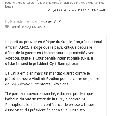
Poutine (à droite) assistent à la première session plénière dans le cadre du sommet
Russie-
-
Copyright © africanews
SERGEI CHIRIKOV/AFP
avec AFP
By Rédaction Africanews
Dernière MAJ:
13/08/2024
Le parti au pouvoir en Afrique du Sud, le Congrès national
africain (ANC), a exigé que le pays, critiqué depuis le
début de la guerre en Ukraine pour sa proximité avec
Moscou, quitte la Cour pénale internationale (CPI), a
déclaré mardi le président Cyril Ramaphosa.
La
CPI
a émis en mars un mandat d'arrêt contre le
président russe
Vladimir Poutine
pour le crime de guerre
de
"déportation"
d'enfants ukrainiens.
"Le parti au pouvoir a tranché, estimant prudent que
l'Afrique du Sud se retire de la CPI"
, a déclaré M.
Ramaphosa lors d'une conférence de presse à l'issue
d'une visite du président finlandais Sauli Niinistö.