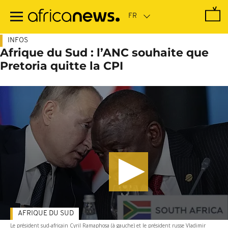
Passer
au
contenu
principal
INFOS
Afrique du Sud : l’ANC souhaite que
Pretoria quitte la CPI
AFRIQUE DU SUD
Le président sud-africain Cyril Ramaphosa (à gauche) et le président russe Vladimir