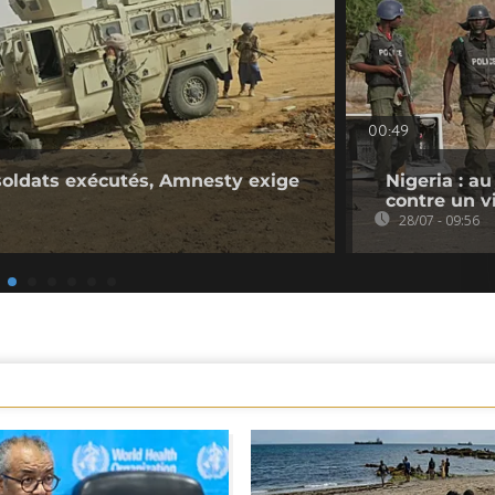
00:49
 soldats exécutés, Amnesty exige
Nigeria : a
contre un v
28/07 - 09:56