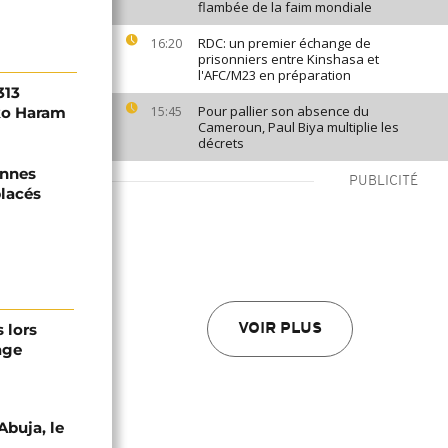
flambée de la faim mondiale
RDC: un premier échange de
16:20
prisonniers entre Kinshasa et
l'AFC/M23 en préparation
313
Pour pallier son absence du
ko Haram
15:45
Cameroun, Paul Biya multiplie les
décrets
onnes
PUBLICITÉ
lacés
 lors
VOIR PLUS
age
Abuja, le