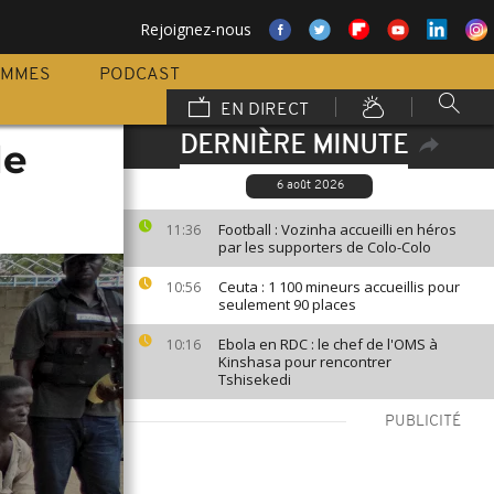
Rejoignez-nous
AMMES
PODCAST
EN DIRECT
DERNIÈRE MINUTE
de
6 août 2026
Football : Vozinha accueilli en héros
11:36
par les supporters de Colo-Colo
Ceuta : 1 100 mineurs accueillis pour
10:56
seulement 90 places
Ebola en RDC : le chef de l'OMS à
10:16
Kinshasa pour rencontrer
Tshisekedi
PUBLICITÉ