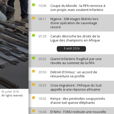
Coupe du Monde : la FIFA renonce à
10:06
son projet, mais soutient Infantino
Nigeria : 308 otages libérés lors
08:11
d’une opération de sauvetage
record
Canal+ décroche les droits de la
07:20
Ligue des champions en Afrique
5 août 2026
Gianni Infantino fragilisé par une
20:52
révolte au sommet de la FIFA
Détroit d'Ormuz : un accord de
20:50
réouverture se profile
Crise migratoire : l’Afrique du Sud
18:33
appelle à une réponse africaine
 18 juillet 2018.
-
All rights reserved.
Kenya : des pesticides soupçonnés
18:02
d'avoir tué quinze éléphants
El Niño : l'ONU redoute une nouvelle
16:44