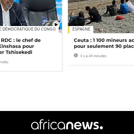
E DÉMOCRATIQUE DU CONGO
ESPAGNE
01:02
 RDC : le chef de
Ceuta : 1 100 mineurs ac
Kinshasa pour
pour seulement 90 pla
er Tshisekedi
Il y a 49 minutes
inutes