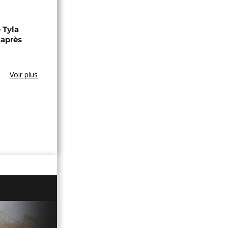
 Tyla
 après
Voir plus