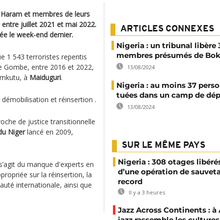
o Haram et membres de leurs
entre juillet 2021 et mai 2022.
ARTICLES CONNEXES
mée le week-end dernier.
Nigeria : un tribunal libère 
membres présumés de Bo
ue 1 543 terroristes repentis
de Gombe, entre 2016 et 2022,
13/08/2024
umkutu, à
Maiduguri
.
Nigeria : au moins 37 pers
tuées dans un camp de dép
émobilisation et réinsertion .
13/08/2024
che de justice transitionnelle
du Niger
lancé en 2009,
SUR LE MÊME PAYS
Nigeria : 308 otages libérés
l s’agit du manque d'experts en
d’une opération de sauvet
propriée sur la réinsertion, la
record
uté internationale, ainsi que
Il y a 3 heures
Jazz Across Continents : à 
jazz rassemble les cultures