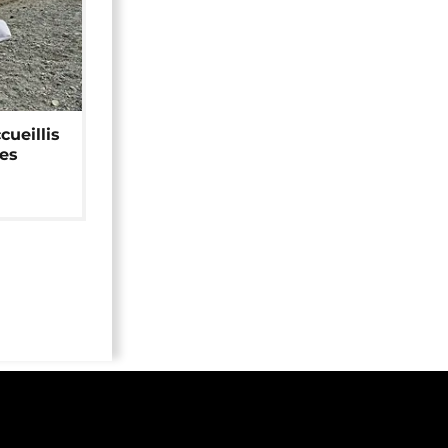
cueillis
ces