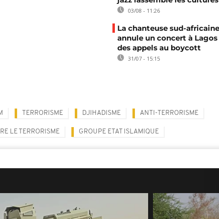
03/08 - 11:26
La chanteuse sud-africaine
annule un concert à Lagos
des appels au boycott
31/07 - 15:15
M
TERRORISME
DJIHADISME
ANTI-TERRORISME
RE LE TERRORISME
GROUPE ETAT ISLAMIQUE