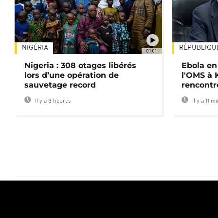
NIGÉRIA
RÉPUBLIQU
01:01
Nigeria : 308 otages libérés
Ebola en
lors d’une opération de
l'OMS à 
sauvetage record
rencontr
Il y a 3 heures
Il y a 11 m