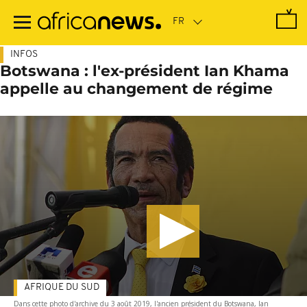
Passer
au
contenu
principal
INFOS
Botswana : l'ex-président Ian Khama
appelle au changement de régime
AFRIQUE DU SUD
Dans cette photo d'archive du 3 août 2019, l'ancien président du Botswana, Ian