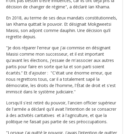
n'ont pas besoin d'être influencés, car ils ont déjà pris la
décision de changer de régime", a déclaré Ian Khama.
En 2018, au terme de ses deux mandats constitutionnels,
Ian Khama quittait le pouvoir. Et désignait Mokgweetsi
Masisi, son adjoint comme dauphin. Une décision qu’il
regrette depuis.
"Je dois réparer l'erreur que j'ai commise en désignant
Masisi comme mon successeur, et il est important
qu'avant les élections, j'essaie de m'associer aux autres
partis pour faire en sorte que lui et son parti soient
écartés.’’ Et d'ajouter : "C'était une énorme erreur, que
nous regrettons tous, car il a totalement sapé la
démocratie, les droits de l'homme, l'État de droit et s'est
immiscé dans le système judiciaire.''
Lorsqu'il s'est retiré du pouvoir, l'ancien officier supérieur
de l'armée a déclaré qu'il avait l'intention de se consacrer
à des activités caritatives et à l'agriculture, et que la
politique ne faisait pas partie de ses préoccupations.
"Lorsque j'ai quitté le pouvoir, j'avais l'intention de quitter