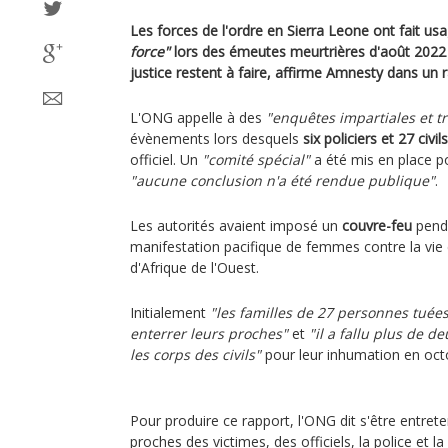
Les forces de l'ordre en Sierra Leone ont fait us
force"
lors des émeutes meurtrières d'août 2022 s
justice restent à faire, affirme Amnesty dans un r
L'ONG appelle à des
"enquêtes impartiales et t
évènements lors desquels
six policiers et 27 civi
officiel. Un
"comité spécial"
a été mis en place p
"aucune conclusion n'a été rendue publique"
.
Les autorités avaient imposé un
couvre-feu
penda
manifestation pacifique de femmes contre la vie 
d'Afrique de l'Ouest.
Initialement
"les familles de 27 personnes tuées
enterrer leurs proches"
et
"il a fallu plus de de
les corps des civils"
pour leur inhumation en oct
Pour produire ce rapport, l'ONG dit s'être entre
proches des victimes, des officiels, la police et la so