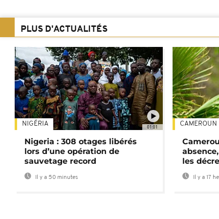
PLUS D'ACTUALITÉS
NIGÉRIA
CAMEROUN
01:01
Nigeria : 308 otages libérés
Cameroun
lors d’une opération de
absence,
sauvetage record
les décre
Il y a 50 minutes
Il y a 17 h