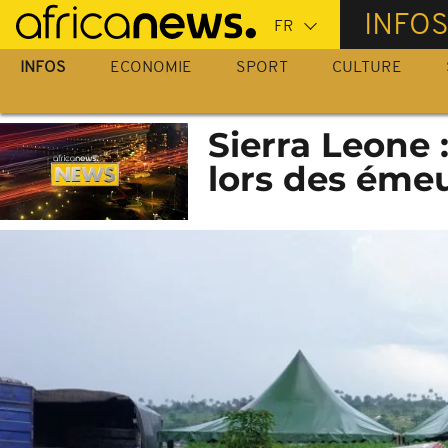
Passer
INFO
au
contenu
INFOS
ECONOMIE
SPORT
CULTURE
principal
Sierra Leone :
lors des éme