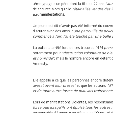
témoignage d'un père dont la fille de 22 ans
"aur
de sécurité alors qu'elle
"était allée vendre des
aux
manifestations
.
Un jeune qui dit n'avoir pas été informé du couvre
discuter avec des amis.
"Une patrouille de polic
commencé à fuir. J'ai été touché par une balle 
La police a arrêté lors de ces troubles
"515 pers
notamment pour
"destruction volontaire de bi
et homicide"
, mais le nombre encore en détent
Amnesty.
Elle appelle à ce que les personnes encore déte
avocat avant leur procès"
et que les auteurs
"d'
et de toute autre forme de mauvais traitements 
Lors de manifestations violentes, les responsab
force que lorsqu'ils ont épuisé tous les autres
responsable d'Amnesty en Afrique de l'Ouest et 