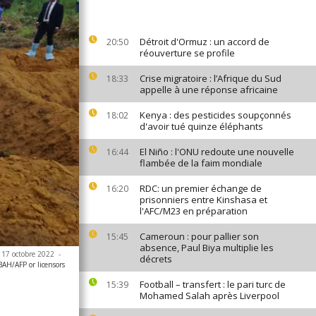
Détroit d'Ormuz : un accord de
20:50
réouverture se profile
Crise migratoire : l’Afrique du Sud
18:33
appelle à une réponse africaine
Kenya : des pesticides soupçonnés
18:02
d'avoir tué quinze éléphants
El Niño : l'ONU redoute une nouvelle
16:44
flambée de la faim mondiale
RDC: un premier échange de
16:20
prisonniers entre Kinshasa et
l'AFC/M23 en préparation
Cameroun : pour pallier son
15:45
absence, Paul Biya multiplie les
le 17 octobre 2022
-
décrets
AH/AFP or licensors
Football – transfert : le pari turc de
15:39
Mohamed Salah après Liverpool