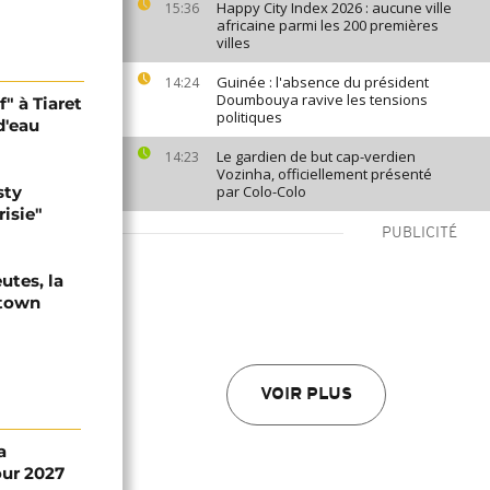
Happy City Index 2026 : aucune ville
15:36
africaine parmi les 200 premières
villes
Guinée : l'absence du président
14:24
Doumbouya ravive les tensions
f" à Tiaret
politiques
d'eau
Le gardien de but cap-verdien
14:23
Vozinha, officiellement présenté
sty
par Colo-Colo
isie"
PUBLICITÉ
utes, la
etown
VOIR PLUS
a
ur 2027