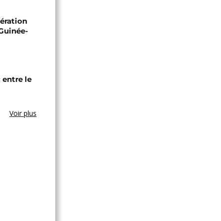
ération
 Guinée-
entre le
Voir plus