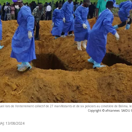
eil lors de l'enterrement collectif de 27 manifestants et de six policiers au cimetière de Bolima, 
Copyright © africanews
SAIDU B
AJ:
13/08/2024