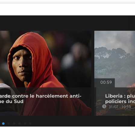
00:59
rde contre le harcèlement anti-
Liberia : pl
ue du Sud
policiers in
31/07 - 10:59