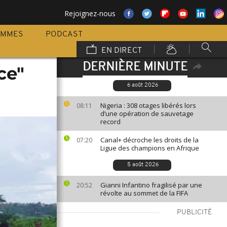
Rejoignez-nous
AMMES
PODCAST
EN DIRECT
DERNIÈRE MINUTE
ce"
6 août 2026
Nigeria : 308 otages libérés lors
08:11
d’une opération de sauvetage
record
Canal+ décroche les droits de la
07:20
Ligue des champions en Afrique
5 août 2026
Gianni Infantino fragilisé par une
20:52
révolte au sommet de la FIFA
PUBLICITÉ