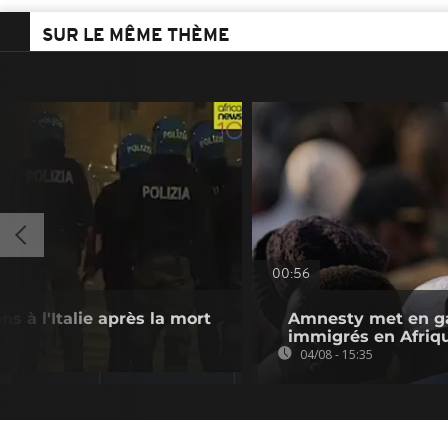
SUR LE MÊME THÈME
00:56
s à l'Italie après la mort
Amnesty met en ga
immigrés en Afriq
04/08 - 15:35