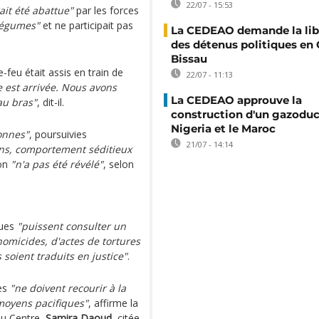
22/07 - 15:53
ait été abattue"
par les forces
 légumes"
et ne participait pas
La CEDEAO demande la lib
des détenus politiques en
Bissau
-feu était assis en train de
22/07 - 11:13
e est arrivée. Nous avons
La CEDEAO approuve la
au bras"
, dit-il.
construction d'un gazoduc 
Nigeria et le Maroc
onnes"
, poursuivies
21/07 - 14:14
ens, comportement séditieux
ion
"n'a pas été révélé"
, selon
nues
"puissent consulter un
homicides, d'actes de tortures
soient traduits en justice"
.
les
"ne doivent recourir à la
 moyens pacifiques"
, affirme la
du Centre,
Samira Daoud
, citée