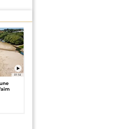
01:14
 une
faim