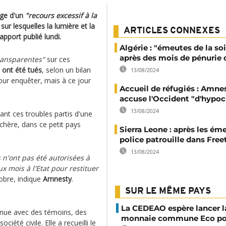
age d'un
"recours excessif à la
ur lesquelles la lumière et la
ARTICLES CONNEXES
apport publié lundi.
Algérie : "émeutes de la soi
après des mois de pénurie 
ransparentes"
sur ces
ls ont été tués
, selon un bilan
13/08/2024
our enquêter, mais à ce jour
Accueil de réfugiés : Amne
accuse l'Occident "d'hypocr
13/08/2024
nt ces troubles partis d'une
chère, dans ce petit pays
Sierra Leone : après les éme
police patrouille dans Fre
13/08/2024
 n'ont pas été autorisées à
ux mois à l'Etat pour restituer
obre, indique
Amnesty
.
SUR LE MÊME PAYS
La CEDEAO espère lancer l
tenue avec des témoins, des
monnaie commune Eco po
ciété civile. Elle a recueilli le