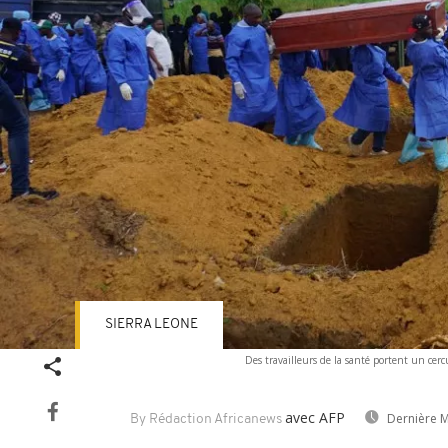
SIERRA LEONE
Des travailleurs de la santé portent un cercu
avec AFP
Dernière M
By Rédaction Africanews