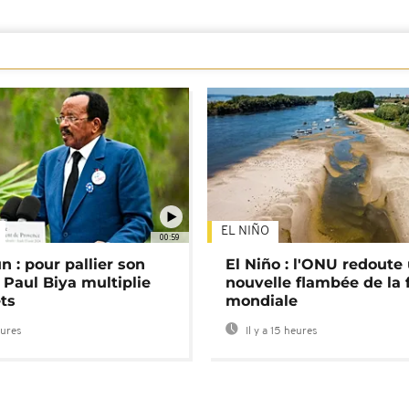
EL NIÑO
00:59
 : pour pallier son
El Niño : l'ONU redoute
 Paul Biya multiplie
nouvelle flambée de la 
ts
mondiale
eures
Il y a 15 heures