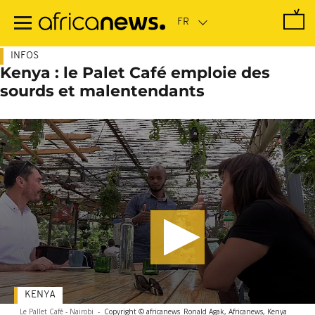
Passer
au
contenu
principal
INFOS
Kenya : le Palet Café emploie des
sourds et malentendants
KENYA
Le Pallet Café - Nairobi
-
Copyright © africanews
Ronald Agak, Africanews, Kenya