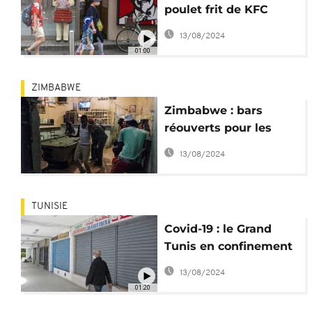
poulet frit de KFC
toujours
13/08/2024
indispensable
01:00
ZIMBABWE
Zimbabwe : bars
réouverts pour les
vaccinés contre la
13/08/2024
Covid-19
TUNISIE
Covid-19 : le Grand
Tunis en confinement
partiel, record de
13/08/2024
décès
01:20