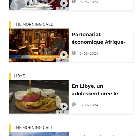
13/08/2024
"Nobu" Matsuhisa
11:59
THE MORNING CALL
Partenariat
économique Afrique-
Émirats Arabes Unis
13/08/2024
[The Morning Call]
04:21
LIBYE
En Libye, un
adolescent crée le
buzz avec des
13/08/2024
hamburgers colorés
01:41
[no comment]
THE MORNING CALL