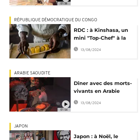
01:56
RÉPUBLIQUE DÉMOCRATIQUE DU CONGO
RDC : à Kinshasa, un
mini "Top-Chef" à la
française
13/08/2024
ARABIE SAOUDITE
Dîner avec des morts-
vivants en Arabie
saoudite
13/08/2024
01:54
JAPON
Japon : à Noël, le