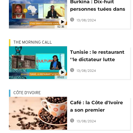
Burkina : Dix-huit
personnes tuées dans
une attaque terroriste
13/08/2024
02:38
THE MORNING CALL
Tunisie : le restaurant
''le dictateur lutte
pour les libertés et
13/08/2024
contre la dictature
05:22
CÔTE D'IVOIRE
Café : la Côte d'Ivoire
a son premier
Espresso
13/08/2024