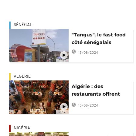
SÉNÉGAL
"Tangus", le fast food
côté sénégalais
13/08/2024
02:17
ALGÉRIE
Algérie : des
restaurants offrent
des repas gratuits
13/08/2024
pendant le mois de
01:52
Ramadan
NIGÉRIA