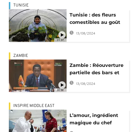
TUNISIE
Tunisie : des fleurs
comestibles au goût
du jour
13/08/2024
01:37
ZAMBIE
Zambie : Réouverture
partielle des bars et
restaurants
13/08/2024
00:50
INSPIRE MIDDLE EAST
L’amour, ingrédient
magique du chef
japonais Nobuyuki