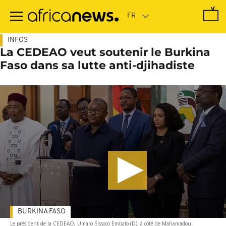
Passer
au
contenu
principal
INFOS
La CEDEAO veut soutenir le Burkina
Faso dans sa lutte anti-djihadiste
BURKINA FASO
Le président de la CEDEAO, Umaro Sissoco Embalo (D), à côté de Mahamadou