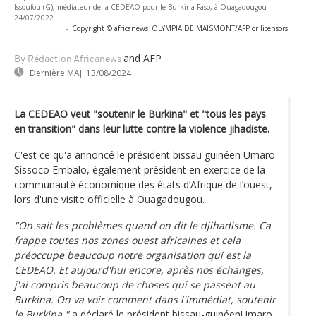
Issoufou (G), médiateur de la CEDEAO pour le Burkina Faso, à Ouagadougou
24/07/2022
-
Copyright © africanews
OLYMPIA DE MAISMONT/AFP or licensors
and AFP
By Rédaction Africanews
Dernière MAJ:
13/08/2024
La CEDEAO veut "soutenir le Burkina" et "tous les pays
en transition" dans leur lutte contre la violence jihadiste.
C'est ce qu'a annoncé le président bissau guinéen Umaro
Sissoco Embalo, également président en exercice de la
communauté économique des états d’Afrique de l’ouest,
lors d'une visite officielle à Ouagadougou.
"On sait les problèmes quand on dit le djihadisme. Ca
frappe toutes nos zones ouest africaines et cela
préoccupe beaucoup notre organisation qui est la
CEDEAO. Et aujourd'hui encore, après nos échanges,
j'ai compris beaucoup de choses qui se passent au
Burkina. On va voir comment dans l'immédiat, soutenir
le Burkina."
a déclaré le président bissau-guinéenUmaro