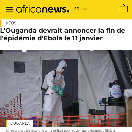
Passer
au
contenu
principal
INFOS
L'Ouganda devrait annoncer la fin de
l'épidémie d'Ebola le 11 janvier
OUGANDA
Un soignant désinfecte une tente utilisée pour les victimes présumées d'Ebola à