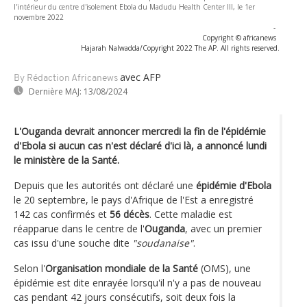
l'intérieur du centre d'isolement Ebola du Madudu Health Center III, le 1er
novembre 2022
-
Copyright © africanews
Hajarah Nalwadda/Copyright 2022 The AP. All rights reserved.
avec AFP
By Rédaction Africanews
Dernière MAJ:
13/08/2024
L'Ouganda devrait annoncer mercredi la fin de l'épidémie
d'Ebola si aucun cas n'est déclaré d'ici là, a annoncé lundi
le ministère de la Santé.
Depuis que les autorités ont déclaré une
épidémie d'Ebola
le 20 septembre, le pays d'Afrique de l'Est a enregistré
142 cas confirmés et
56 décès
. Cette maladie est
réapparue dans le centre de l'
Ouganda
, avec un premier
cas issu d'une souche dite
"soudanaise"
.
Selon l'
Organisation mondiale de la Santé
(OMS), une
épidémie est dite enrayée lorsqu'il n'y a pas de nouveau
cas pendant 42 jours consécutifs, soit deux fois la